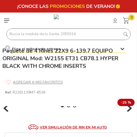
0
Busca la medida de tu llanta: 2055516
Elige el método de entrega
Paquete de 4 Rines 22X9 6-139.7 EQUIPO
Términos más buscados
ORIGINAL Mod: W2155 ET31 CB78.1 HYPER
1
.
llantas 205 55 16
BLACK WITH CHROME INSERTS
2
.
235
3
.
225
Ref.
R2261139M7-6536
4
.
215
-
25 %
5
.
185
6
.
205
7
.
245
VER SIMULACIÓN DE RIN EN MI AUTO