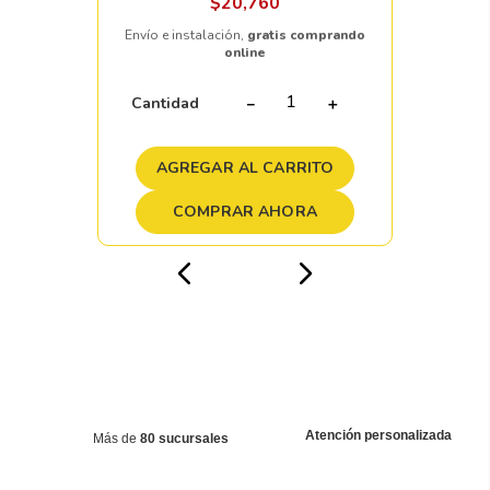
$
20
,
760
Envío e instalación,
gratis comprando
online
Cantidad
－
＋
AGREGAR AL CARRITO
COMPRAR AHORA
Atención personalizada
Más de
80 sucursales