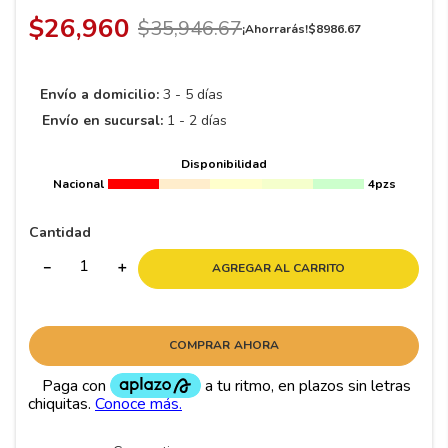
8
.
195 65 15
$
26
,
960
$
35
,
946
.
67
¡Ahorrarás!
$
8986
.
67
9
.
195
10
265
.
Envío a domicilio:
3 - 5 días
Envío en sucursal:
1 - 2 días
Disponibilidad
Nacional
4pzs
Cantidad
－
＋
AGREGAR AL CARRITO
COMPRAR AHORA