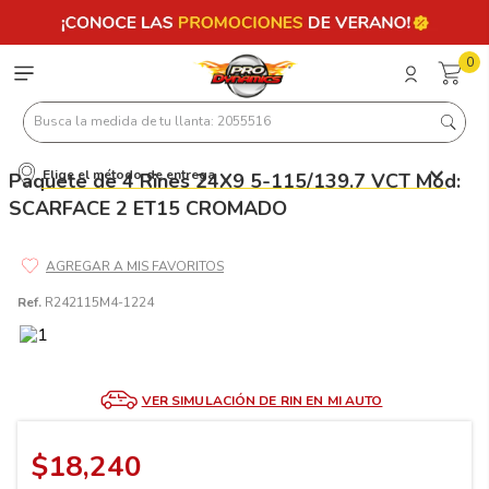
0
Busca la medida de tu llanta: 2055516
Elige el método de entrega
Paquete de 4 Rines 24X9 5-115/139.7 VCT Mod:
Términos más buscados
SCARFACE 2 ET15 CROMADO
1
.
llantas 205 55 16
2
.
235
3
.
225
Ref.
R242115M4-1224
4
.
215
5
.
205
VER SIMULACIÓN DE RIN EN MI AUTO
6
.
185
7
.
245
$
18
,
240