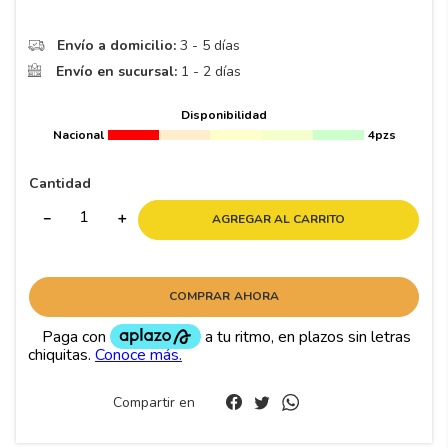
8
.
195 65 15
9
.
195
Envío a domicilio:
3 - 5 días
Envío en sucursal:
1 - 2 días
10
265
.
Disponibilidad
Nacional
4pzs
Cantidad
－
＋
AGREGAR AL CARRITO
COMPRAR AHORA
Compartir en