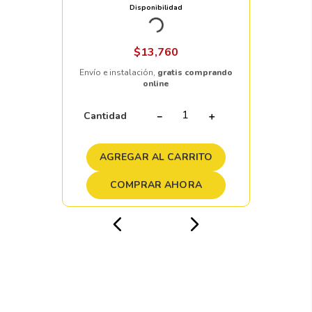
Disponibilidad
Nacional
12pzs
$
13
,
760
Envío e instalación,
gratis comprando
online
Cantidad
－
＋
AGREGAR AL CARRITO
COMPRAR AHORA