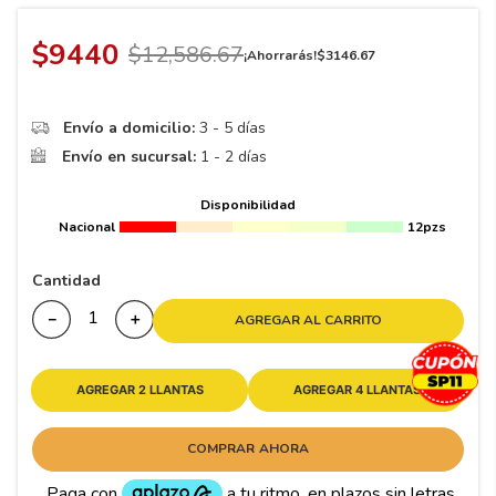
8
.
195 65 15
9
.
195
$
9440
$
12
,
586
.
67
¡Ahorrarás!
$
3146
.
67
10
175
.
Envío a domicilio:
3 - 5 días
Envío en sucursal:
1 - 2 días
Disponibilidad
Nacional
12pzs
Cantidad
－
＋
AGREGAR AL CARRITO
AGREGAR 2 LLANTAS
AGREGAR 4 LLANTAS
COMPRAR AHORA