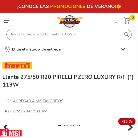
0
Busca la medida de tu llanta: 2055516
Elige el método de entrega
Términos más buscados
1
.
llantas 205 55 16
2
.
235
Llanta 275/50 R20 PIRELLI PZERO LUXURY R/F (*)
113W
3
.
225
4
.
215
5
.
185
Ref.
27550204775113W
6
.
205
-
25 %
7
.
245