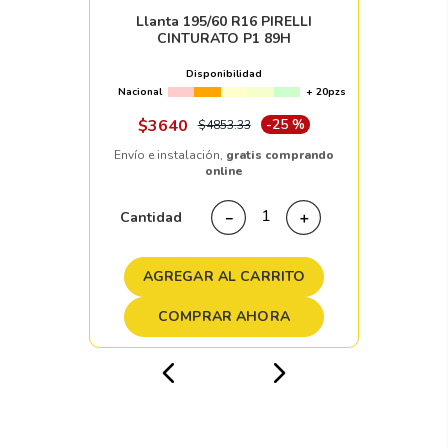
Llanta 195/60 R16 PIRELLI
CINTURATO P1 89H
Disponibilidad
Nacional
+ 20pzs
$
3640
-
25 %
$
4853
.
33
Envío e instalación,
gratis comprando
online
Cantidad
－
＋
AGREGAR AL CARRITO
COMPRAR AHORA