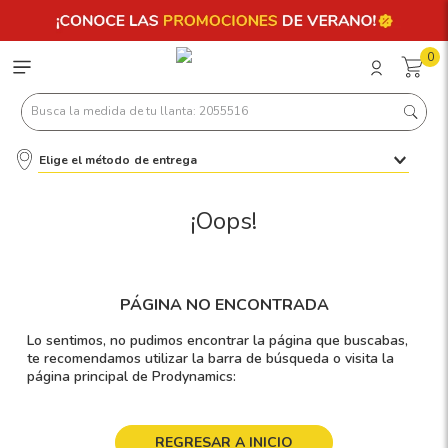
0
Busca la medida de tu llanta: 2055516
Elige el método de entrega
Términos más buscados
1
.
llantas 205 55 16
¡Oops!
2
.
235
3
.
225
PÁGINA NO ENCONTRADA
4
.
215
Lo sentimos, no pudimos encontrar la página que buscabas,
5
.
185
te recomendamos utilizar la barra de búsqueda o visita la
página principal de Prodynamics:
6
.
205
7
.
245
REGRESAR A INICIO