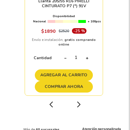
Llanta 205/55 R16 PIRELLI
CINTURATO P7 (*) 91V
Disponibilidad
Nacional
+ 100pzs
$
1890
-
25 %
$
2520
Envío e instalación,
gratis comprando
online
Cantidad
－
＋
AGREGAR AL CARRITO
COMPRAR AHORA
Atención personalizada
Más de
60 sucursales