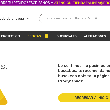
Busca la medida de tu llanta: 2055516
todo de entrega
Términos más buscados
 PROTECTION
OFERTAS
SUCURSALES
ALINEACIONES
1
.
llantas 205 55 16
2
.
235
3
.
225
s!
Lo sentimos, no pudimos en
4
.
215
buscabas, te recomendamos 
5
.
205
búsqueda o visita la página
Prodynamics:
6
.
185
7
.
245
REGRESAR A INICIO
8
.
195 65 15
9
.
195