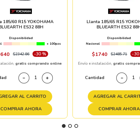
ta 185/60 R15 YOKOHAMA
Llanta 185/65 R15 YOK
BLUEARTH ES32 88H
BLUEARTH ES32 88
Disponibilidad
Disponibilidad
l
+ 100pzs
Nacional
1640
-
30 %
$
1740
-
30
$
2342
.
86
$
2485
.
71
talación,
gratis comprando online
Envío e instalación,
gratis compra
dad
Cantidad
－
＋
－
GREGAR AL CARRITO
AGREGAR AL CARRI
COMPRAR AHORA
COMPRAR AHORA