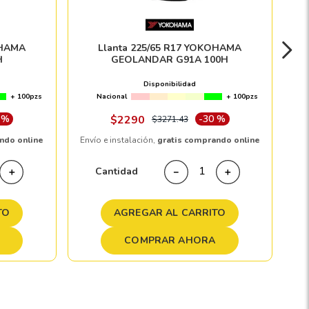
OHAMA
Llanta 225/65 R17 YOKOHAMA
H
GEOLANDAR G91A 100H
Disponibilidad
+ 100pzs
Nacional
+ 100pzs
 %
$
2290
-
30 %
$
3271
.
43
ndo online
Envío e instalación,
gratis comprando online
Cantidad
＋
－
＋
TO
AGREGAR AL CARRITO
COMPRAR AHORA