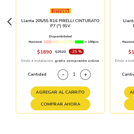
Llanta 205/55 R16 PIRELLI CINTURATO
Llan
P7 (*) 91V
Disponibilidad
Nacional
+ 100pzs
Naciona
$
1890
-
25 %
$
$
2520
Envío e instalación,
gratis comprando online
Envío e ins
Cantidad
Canti
－
＋
AGREGAR AL CARRITO
A
COMPRAR AHORA