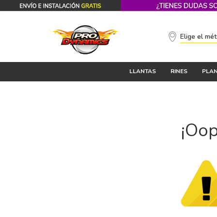
Elige el mé
LLANTAS
RINES
PLAN
¡Oop