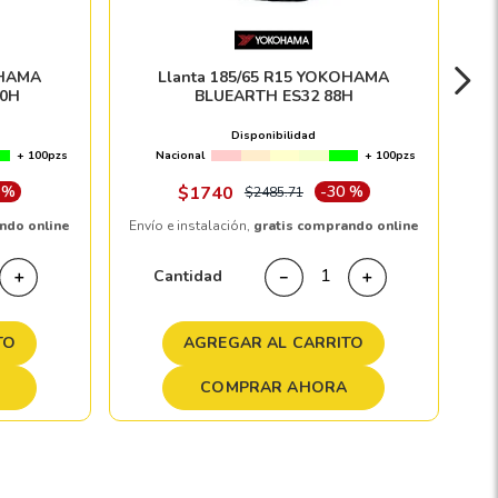
OHAMA
Llanta 185/65 R15 YOKOHAMA
0H
BLUEARTH ES32 88H
Disponibilidad
+ 100pzs
Nacional
+ 100pzs
 %
$
1740
-
30 %
$
2485
.
71
ndo online
Envío e instalación,
gratis comprando online
Cantidad
＋
－
＋
TO
AGREGAR AL CARRITO
COMPRAR AHORA