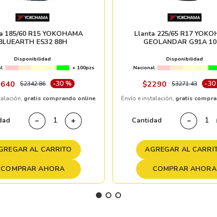
ta 185/60 R15 YOKOHAMA
Llanta 225/65 R17 YOK
BLUEARTH ES32 88H
GEOLANDAR G91A 10
Disponibilidad
Disponibilidad
l
+ 100pzs
Nacional
1640
-
30 %
$
2290
-
30
$
2342
.
86
$
3271
.
43
talación,
gratis comprando online
Envío e instalación,
gratis compra
dad
Cantidad
－
＋
－
GREGAR AL CARRITO
AGREGAR AL CARRI
COMPRAR AHORA
COMPRAR AHORA