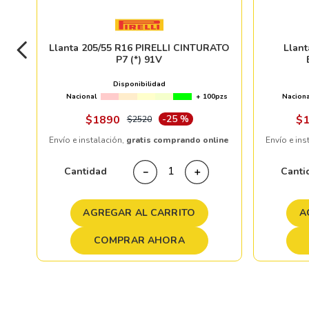
Llanta 205/55 R16 PIRELLI CINTURATO
Llan
P7 (*) 91V
Disponibilidad
Nacional
+ 100pzs
Naciona
$
1890
-
25 %
$
$
2520
Envío e instalación,
gratis comprando online
Envío e ins
Cantidad
Canti
－
＋
AGREGAR AL CARRITO
A
COMPRAR AHORA