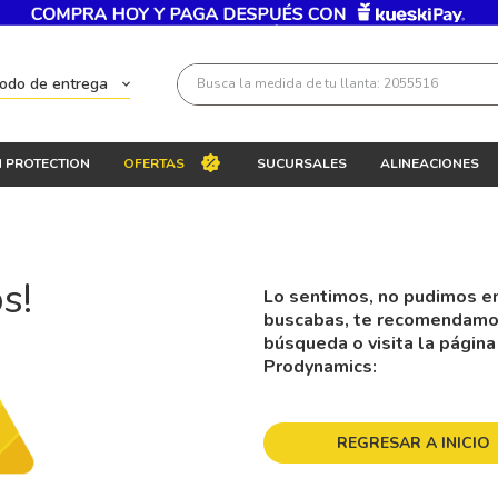
Busca la medida de tu llanta: 2055516
todo de entrega
Términos más buscados
 PROTECTION
OFERTAS
SUCURSALES
ALINEACIONES
1
.
llantas 205 55 16
2
.
235
3
.
225
s!
Lo sentimos, no pudimos en
4
.
215
buscabas, te recomendamos 
5
.
205
búsqueda o visita la página
Prodynamics:
6
.
185
7
.
195 65 15
REGRESAR A INICIO
8
.
195
9
.
265