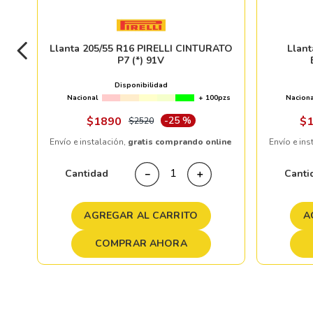
Llanta 205/55 R16 PIRELLI CINTURATO
Llan
P7 (*) 91V
Disponibilidad
Nacional
+ 100pzs
Naciona
$
1890
-
25 %
$
$
2520
Envío e instalación,
gratis comprando online
Envío e ins
Cantidad
Canti
－
＋
AGREGAR AL CARRITO
A
COMPRAR AHORA