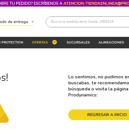
Busca la medida de tu llanta: 2055516
todo de entrega
Términos más buscados
 PROTECTION
OFERTAS
SUCURSALES
ALINEACIONES
1
.
llantas 205 55 16
2
.
235
3
.
225
s!
Lo sentimos, no pudimos en
4
.
215
buscabas, te recomendamos 
5
.
205
búsqueda o visita la página
Prodynamics:
6
.
185
7
.
195 65 15
REGRESAR A INICIO
8
.
195
9
.
265