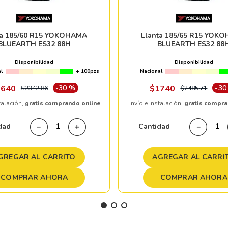
ta 185/60 R15 YOKOHAMA
Llanta 185/65 R15 YOK
BLUEARTH ES32 88H
BLUEARTH ES32 88
Disponibilidad
Disponibilidad
l
+ 100pzs
Nacional
1640
-
30 %
$
1740
-
30
$
2342
.
86
$
2485
.
71
talación,
gratis comprando online
Envío e instalación,
gratis compra
dad
Cantidad
－
＋
－
GREGAR AL CARRITO
AGREGAR AL CARRI
COMPRAR AHORA
COMPRAR AHORA