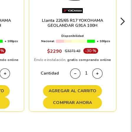
OHAMA
Llanta 225/65 R17 YOKOHAMA
H
GEOLANDAR G91A 100H
Disponibilidad
+ 100pzs
Nacional
+ 100pzs
 %
$
2290
-
30 %
$
3271
.
43
ndo online
Envío e instalación,
gratis comprando online
Cantidad
＋
－
＋
TO
AGREGAR AL CARRITO
COMPRAR AHORA