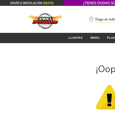
Elige el mé
LLANTAS
RINES
PLAN
¡Oop