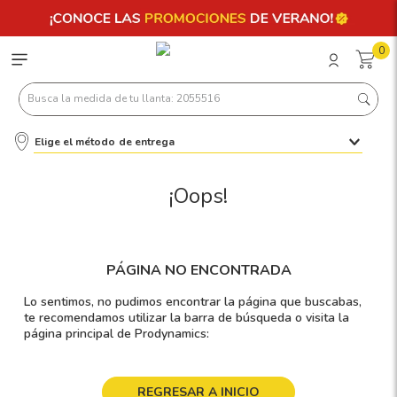
0
Busca la medida de tu llanta: 2055516
Elige el método de entrega
Términos más buscados
1
.
llantas 205 55 16
¡Oops!
2
.
235
3
.
225
PÁGINA NO ENCONTRADA
4
.
215
Lo sentimos, no pudimos encontrar la página que buscabas,
5
.
185
te recomendamos utilizar la barra de búsqueda o visita la
página principal de Prodynamics:
6
.
205
7
.
245
REGRESAR A INICIO