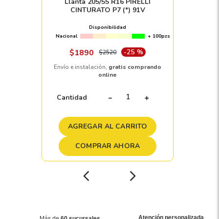
Llanta 205/55 R16 PIRELLI
CINTURATO P7 (*) 91V
Disponibilidad
Nacional
+ 100pzs
$
1890
-
25 %
$
2520
Envío e instalación,
gratis comprando
online
Cantidad
－
＋
AGREGAR AL CARRITO
COMPRAR AHORA
Atención personalizada
Más de
60 sucursales