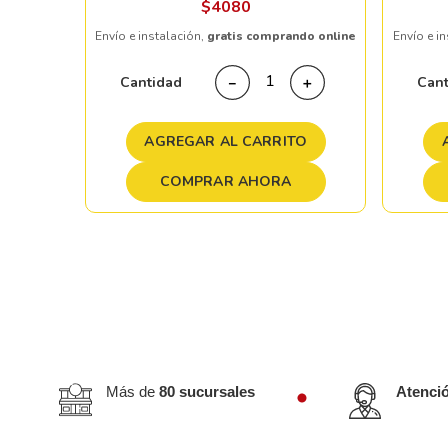
$
4080
Envío e instalación,
gratis comprando online
Envío e i
＋
Cantidad
Can
－
＋
TO
AGREGAR AL CARRITO
COMPRAR AHORA
Más de
80 sucursales
Atenci