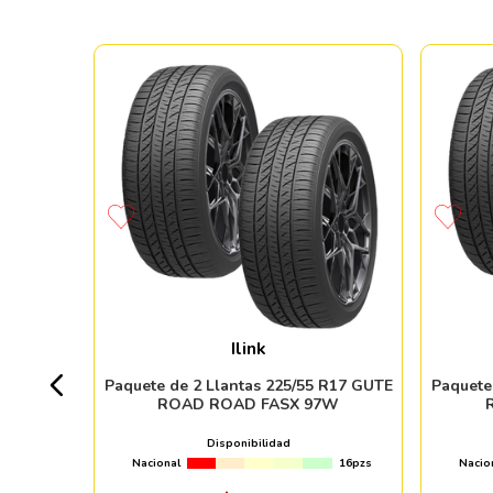
5 R17
 115H
Ilink
6pzs
Paquete de 2 Llantas 225/55 R17 GUTE
Paquete
ROAD ROAD FASX 97W
Disponibilidad
Nacional
16pzs
Nacio
ndo online