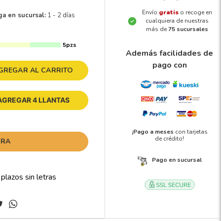
Envío
gratis
o recoge en
ga en sucursal:
1 - 2 días
cualquiera de nuestras
más de
75 sucursales
5pzs
Además facilidades de
pago con
GREGAR AL CARRITO
AGREGAR 4 LLANTAS
¡Pago a meses
con tarjetas
de crédito!
ORA
Pago en sucursal