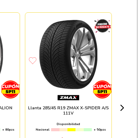
Paque
PIRE
Nacion
EALION
Llanta 285/45 R19 ZMAX X-SPIDER A/S
111V
$
Disponibilidad
+ 80pzs
Nacional
+ 50pzs
Envío e in