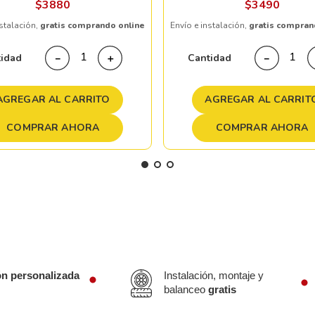
$
3880
$
3490
nstalación,
gratis comprando online
Envío e instalación,
gratis compran
tidad
Cantidad
－
＋
－
AGREGAR AL CARRITO
AGREGAR AL CARRIT
COMPRAR AHORA
COMPRAR AHORA
ón personalizada
Instalación, montaje y
balanceo
gratis