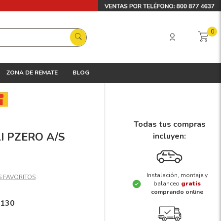
0
ZONA DE REMATE
BLOG
Todas tus compras
LI PZERO A/S
incluyen:
Instalación, montaje y
balanceo
gratis
comprando online
1130