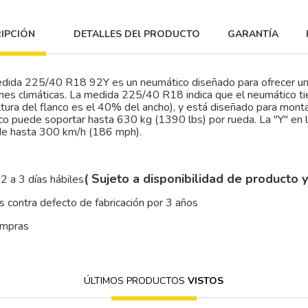
IPCIÓN
DETALLES DEl PRODUCTO
GARANTÍA
medida 225/40 R18 92Y es un neumático diseñado para ofrecer un 
ones climáticas. La medida 225/40 R18 indica que el neumático t
ltura del flanco es el 40% del ancho), y está diseñado para mont
co puede soportar hasta 630 kg (1390 lbs) por rueda. La "Y" en l
 de hasta 300 km/h (186 mph).
( Sujeto a disponibilidad de producto 
2 a 3 días hábiles
 contra defecto de fabricación por 3 años
ompras
ÚLTIMOS PRODUCTOS
VISTOS