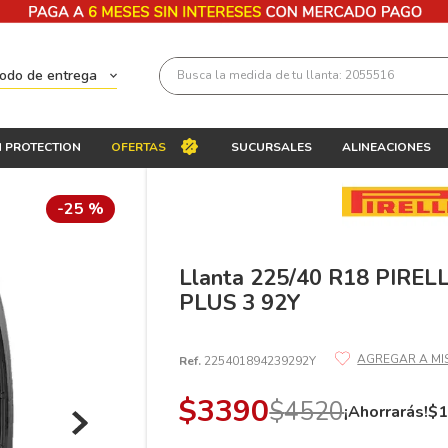
Busca la medida de tu llanta: 2055516
todo de entrega
Términos más buscados
 PROTECTION
OFERTAS
SUCURSALES
ALINEACIONES
1
.
llantas 205 55 16
2
.
235
-
25 %
3
.
225
4
.
215
Llanta 225/40 R18 PIREL
PLUS 3 92Y
5
.
185
6
.
205
Ref.
225401894239292Y
7
.
245
$
3390
$
4520
8
.
195 65 15
¡Ahorrarás!
$
9
.
195