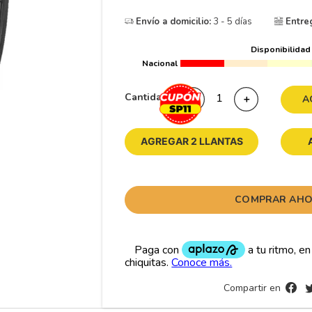
10
265
.
Envío a domicilio:
3 - 5 días
Entre
Disponibilidad
Nacional
Cantidad
－
＋
A
AGREGAR 2 LLANTAS
COMPRAR AH
Compartir en