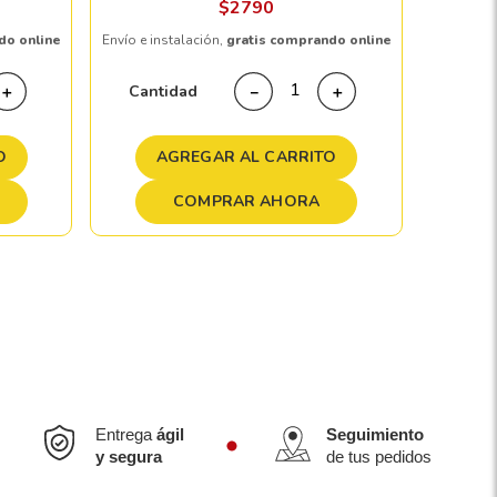
$
2790
do online
Envío e instalación,
gratis comprando online
Cant
Cantidad
＋
－
＋
A
O
AGREGAR AL CARRITO
COMPRAR AHORA
Entrega
ágil
Seguimiento
y segura
de tus pedidos