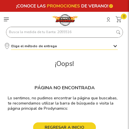
0
Busca la medida de tu llanta: 2055516
Elige el método de entrega
Términos más buscados
1
.
llantas 205 55 16
¡Oops!
2
.
235
3
.
225
PÁGINA NO ENCONTRADA
4
.
215
Lo sentimos, no pudimos encontrar la página que buscabas,
5
.
185
te recomendamos utilizar la barra de búsqueda o visita la
página principal de Prodynamics:
6
.
205
7
.
245
REGRESAR A INICIO