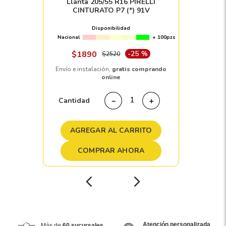
Llanta 205/55 R16 PIRELLI
CINTURATO P7 (*) 91V
Disponibilidad
Nacional
+ 100pzs
$
1890
-
25 %
$
2520
Envío e instalación,
gratis comprando
online
Cantidad
－
＋
AGREGAR AL CARRITO
COMPRAR AHORA
Atención personalizada
Más de
60 sucursales