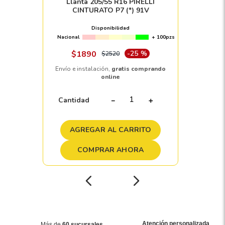
Llanta 205/55 R16 PIRELLI
CINTURATO P7 (*) 91V
Disponibilidad
Nacional
+ 100pzs
$
1890
-
25 %
$
2520
Envío e instalación,
gratis comprando
online
Cantidad
－
＋
AGREGAR AL CARRITO
COMPRAR AHORA
Atención personalizada
Más de
60 sucursales