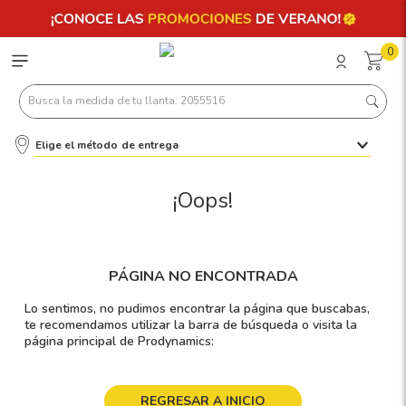
0
Busca la medida de tu llanta: 2055516
Elige el método de entrega
Términos más buscados
1
.
llantas 205 55 16
¡Oops!
2
.
235
3
.
225
PÁGINA NO ENCONTRADA
4
.
215
Lo sentimos, no pudimos encontrar la página que buscabas,
5
.
185
te recomendamos utilizar la barra de búsqueda o visita la
página principal de Prodynamics:
6
.
205
7
.
245
REGRESAR A INICIO