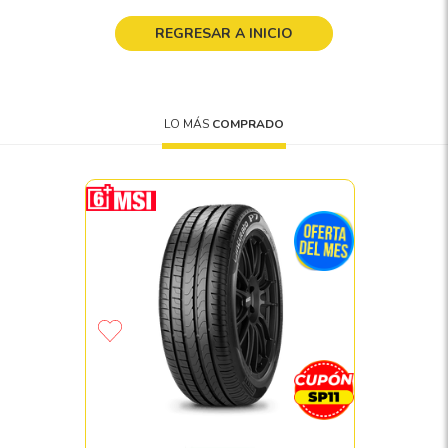
8
.
195
REGRESAR A INICIO
9
.
265
10
175
.
LO MÁS
COMPRADO