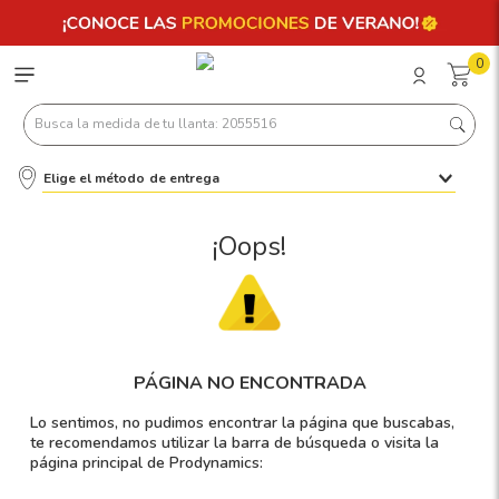
0
Busca la medida de tu llanta: 2055516
Elige el método de entrega
Términos más buscados
1
.
llantas 205 55 16
¡Oops!
2
.
235
3
.
225
4
.
215
PÁGINA NO ENCONTRADA
5
.
205
Lo sentimos, no pudimos encontrar la página que buscabas,
6
.
185
te recomendamos utilizar la barra de búsqueda o visita la
página principal de Prodynamics:
7
.
195 65 15