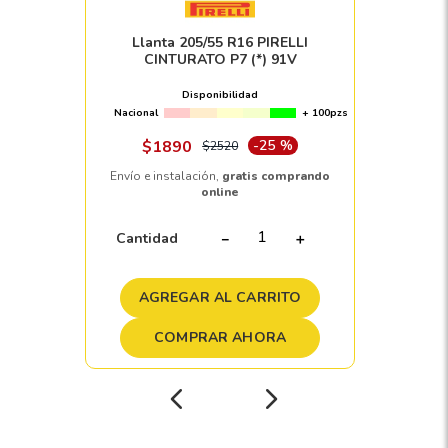
Llanta 205/55 R16 PIRELLI
CINTURATO P7 (*) 91V
Disponibilidad
Nacional
+ 100pzs
$
1890
-
25 %
$
2520
Envío e instalación,
gratis comprando
online
Cantidad
－
＋
AGREGAR AL CARRITO
COMPRAR AHORA