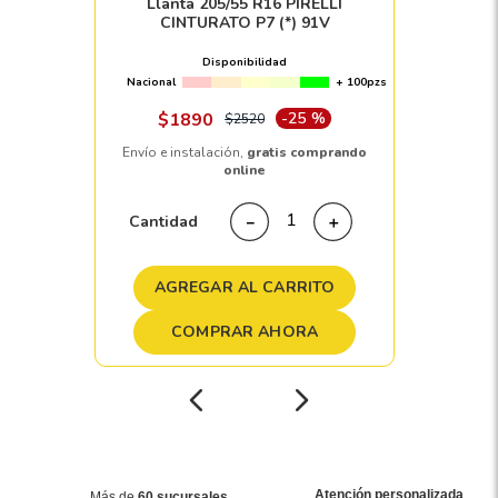
Llanta 205/55 R16 PIRELLI
CINTURATO P7 (*) 91V
Disponibilidad
Nacional
+ 100pzs
$
1890
-
25 %
$
2520
Envío e instalación,
gratis comprando
online
Cantidad
－
＋
AGREGAR AL CARRITO
COMPRAR AHORA
Atención personalizada
Más de
60 sucursales