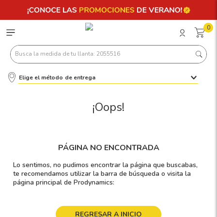
0
Busca la medida de tu llanta: 2055516
Elige el método de entrega
Términos más buscados
1
.
llantas 205 55 16
¡Oops!
2
.
235
3
.
225
PÁGINA NO ENCONTRADA
4
.
215
Lo sentimos, no pudimos encontrar la página que buscabas,
5
.
205
te recomendamos utilizar la barra de búsqueda o visita la
página principal de Prodynamics:
6
.
185
7
.
245
REGRESAR A INICIO