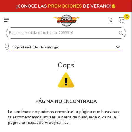
0
Busca la medida de tu llanta: 2055516
Elige el método de entrega
Términos más buscados
1
.
llantas 205 55 16
¡Oops!
2
.
235
3
.
225
4
.
215
PÁGINA NO ENCONTRADA
5
.
205
Lo sentimos, no pudimos encontrar la página que buscabas,
6
.
185
te recomendamos utilizar la barra de búsqueda o visita la
página principal de Prodynamics:
7
.
195 65 15