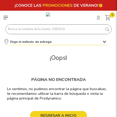
0
Busca la medida de tu llanta: 2055516
Elige el método de entrega
Términos más buscados
1
.
llantas 205 55 16
¡Oops!
2
.
235
3
.
225
PÁGINA NO ENCONTRADA
4
.
215
Lo sentimos, no pudimos encontrar la página que buscabas,
5
.
205
te recomendamos utilizar la barra de búsqueda o visita la
página principal de Prodynamics:
6
.
185
7
.
245
REGRESAR A INICIO