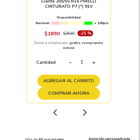
Llanta 205/55 R16 PIRELLI
CINTURATO P7 (*) 91V
Disponibilidad
Nacional
+ 100pzs
$
1890
-
25 %
$
2520
Envío e instalación,
gratis comprando
online
Cantidad
－
＋
AGREGAR AL CARRITO
COMPRAR AHORA
Atención personalizada
Más de
60 sucursales