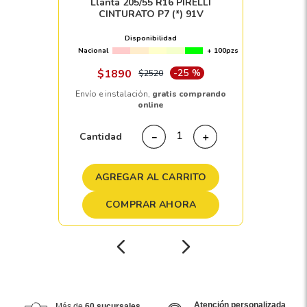
Llanta 205/55 R16 PIRELLI
CINTURATO P7 (*) 91V
Disponibilidad
Nacional
+ 100pzs
$
1890
-
25 %
$
2520
Envío e instalación,
gratis comprando
online
Cantidad
－
＋
AGREGAR AL CARRITO
COMPRAR AHORA
Atención personalizada
Más de
60 sucursales