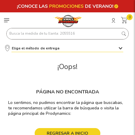
0
Busca la medida de tu llanta: 2055516
Elige el método de entrega
Términos más buscados
1
.
llantas 205 55 16
¡Oops!
2
.
235
3
.
225
PÁGINA NO ENCONTRADA
4
.
215
Lo sentimos, no pudimos encontrar la página que buscabas,
5
.
185
te recomendamos utilizar la barra de búsqueda o visita la
página principal de Prodynamics:
6
.
205
7
.
245
REGRESAR A INICIO