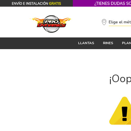
Elige el mé
LLANTAS
RINES
PLAN
¡Oop