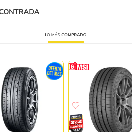
10
265
.
NCONTRADA
LO MÁS
COMPRADO