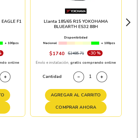
 EAGLE F1
Llanta 185/65 R15 YOKOHAMA
BLUEARTH ES32 88H
Disponibilidad
+ 100pzs
Nacional
+ 100pzs
%
$
1740
-
30 %
$
2485
.
71
ndo online
Envío e instalación,
gratis comprando online
Cantidad
＋
－
＋
TO
AGREGAR AL CARRITO
COMPRAR AHORA