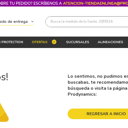
Busca la medida de tu llanta: 2055516
todo de entrega
Términos más buscados
 PROTECTION
OFERTAS
SUCURSALES
ALINEACIONES
1
.
llantas 205 55 16
2
.
235
3
.
225
s!
Lo sentimos, no pudimos en
4
.
215
buscabas, te recomendamos 
5
.
185
búsqueda o visita la página
Prodynamics:
6
.
205
7
.
245
REGRESAR A INICIO
8
.
195 65 15
9
.
195