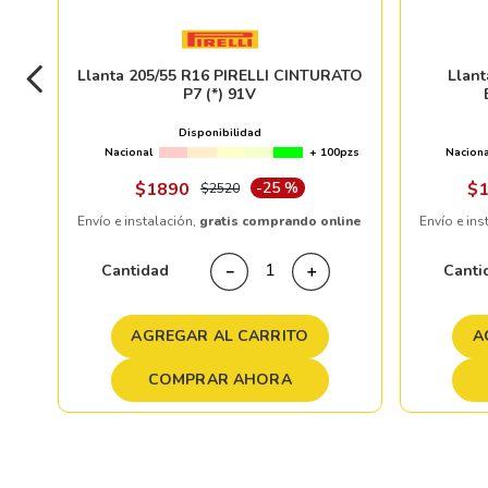
Llanta 205/55 R16 PIRELLI CINTURATO
Llan
P7 (*) 91V
Disponibilidad
Nacional
+ 100pzs
Naciona
$
1890
-
25 %
$
$
2520
Envío e instalación,
gratis comprando online
Envío e ins
Cantidad
Canti
－
＋
AGREGAR AL CARRITO
A
COMPRAR AHORA