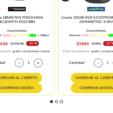
ta 185/60 R15 YOKOHAMA
Llanta 215/45 R18 GOODYEAR
BLUEARTH ES32 88H
ASYMMETRIC 6 93V
Disponibilidad
Disponibilidad
l
+ 100pzs
Nacional
1640
-
30 %
$
2890
-
15 
$
2342
.
86
$
3400
talación,
gratis comprando online
Envío e instalación,
gratis compra
dad
Cantidad
－
＋
－
GREGAR AL CARRITO
AGREGAR AL CARRI
COMPRAR AHORA
COMPRAR AHORA