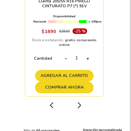
Llanta 205/55 R16 PIRELLI
CINTURATO P7 (*) 91V
Disponibilidad
Nacional
+ 100pzs
$
1890
-
25 %
$
2520
Envío e instalación,
gratis comprando
online
Cantidad
－
＋
AGREGAR AL CARRITO
COMPRAR AHORA
Atención personalizada
Más de
60 sucursales