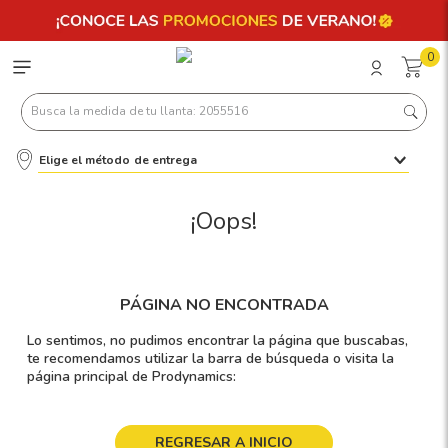
0
Busca la medida de tu llanta: 2055516
Elige el método de entrega
Términos más buscados
1
.
llantas 205 55 16
¡Oops!
2
.
235
3
.
225
PÁGINA NO ENCONTRADA
4
.
215
Lo sentimos, no pudimos encontrar la página que buscabas,
5
.
185
te recomendamos utilizar la barra de búsqueda o visita la
página principal de Prodynamics:
6
.
205
7
.
245
REGRESAR A INICIO