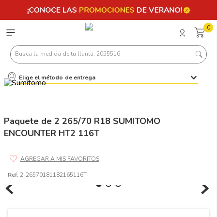
0
Busca la medida de tu llanta: 2055516
Elige el método de entrega
Términos más buscados
1
.
llantas 205 55 16
2
.
235
Paquete de 2 265/70 R18 SUMITOMO
ENCOUNTER HT2 116T
3
.
225
4
.
215
5
.
185
Ref.
2-26570181182165116T
6
.
205
7
.
245