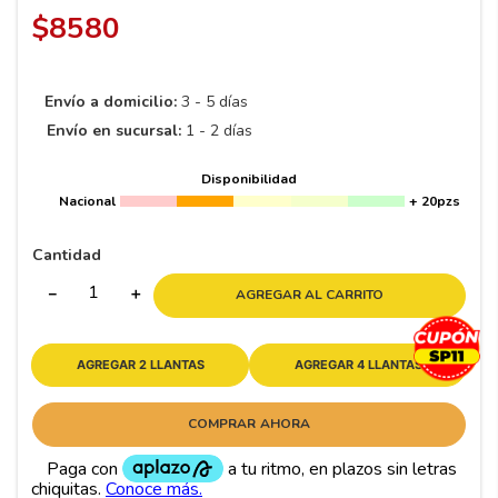
8
.
195 65 15
$
8580
9
.
195
10
265
.
Envío a domicilio:
3 - 5 días
Envío en sucursal:
1 - 2 días
Disponibilidad
Nacional
+ 20pzs
Cantidad
－
＋
AGREGAR AL CARRITO
AGREGAR 2 LLANTAS
AGREGAR 4 LLANTAS
COMPRAR AHORA