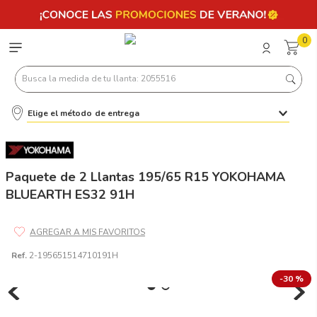
0
Busca la medida de tu llanta: 2055516
Elige el método de entrega
Términos más buscados
1
.
llantas 205 55 16
2
.
235
Paquete de 2 Llantas 195/65 R15 YOKOHAMA
BLUEARTH ES32 91H
3
.
225
4
.
215
5
.
185
Ref.
2-195651514710191H
6
.
205
-
30 %
7
.
245