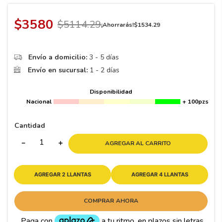
8
.
195 65 15
9
.
195
$
3580
$
5114
.
29
¡Ahorrarás!
$
1534
.
29
10
175
.
Envío a domicilio:
3 - 5 días
Envío en sucursal:
1 - 2 días
Disponibilidad
Nacional
+ 100pzs
Cantidad
－
＋
AGREGAR AL CARRITO
AGREGAR 2 LLANTAS
AGREGAR 4 LLANTAS
COMPRAR AHORA