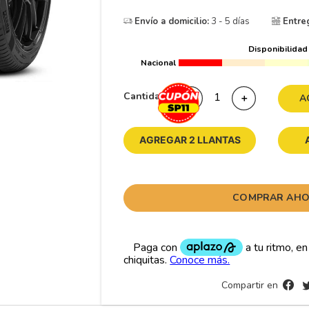
10
265
.
Envío a domicilio:
3 - 5 días
Entre
Disponibilidad
Nacional
Cantidad
－
＋
A
AGREGAR 2 LLANTAS
COMPRAR AH
Compartir en