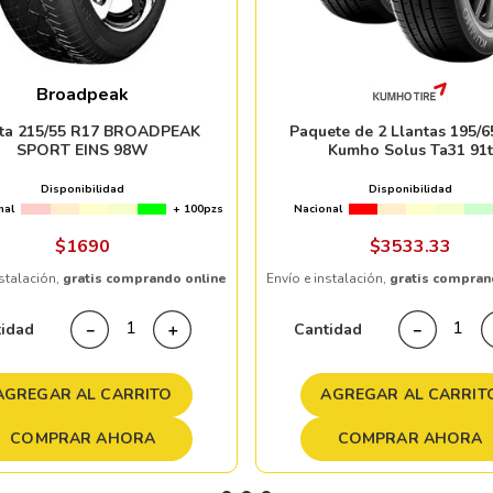
Broadpeak
nta 215/55 R17 BROADPEAK
Paquete de 2 Llantas 195/6
SPORT EINS 98W
Kumho Solus Ta31 91t
Disponibilidad
Disponibilidad
nal
+ 100pzs
Nacional
$
1690
$
3533
.
33
nstalación,
gratis comprando online
Envío e instalación,
gratis compran
tidad
Cantidad
－
＋
－
AGREGAR AL CARRITO
AGREGAR AL CARRIT
COMPRAR AHORA
COMPRAR AHORA