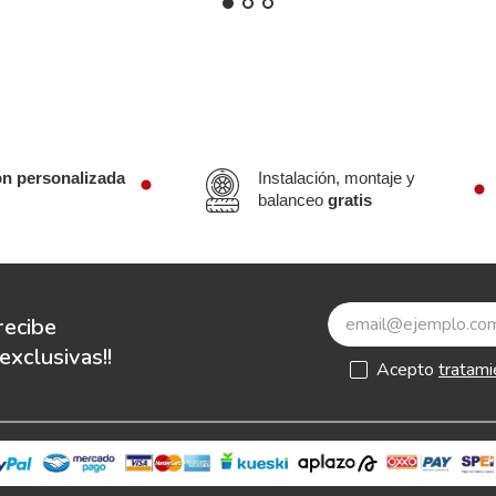
ón personalizada
Instalación, montaje y
balanceo
gratis
recibe
xclusivas!!
Acepto
tratami