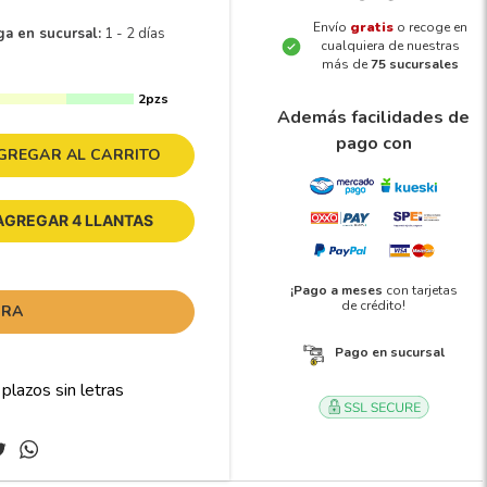
Envío
gratis
o recoge en
ga en sucursal:
1 - 2 días
cualquiera de nuestras
más de
75 sucursales
2pzs
Además facilidades de
pago con
GREGAR AL CARRITO
AGREGAR 4 LLANTAS
¡Pago a meses
con tarjetas
de crédito!
ORA
Pago en sucursal