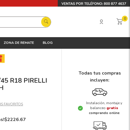
0
ZONA DE REMATE
BLOG
Todas tus compras
/45 R18 PIRELLI
incluyen:
5H
Instalación, montaje y
balanceo
gratis
comprando online
ás!
$
2226
.
67