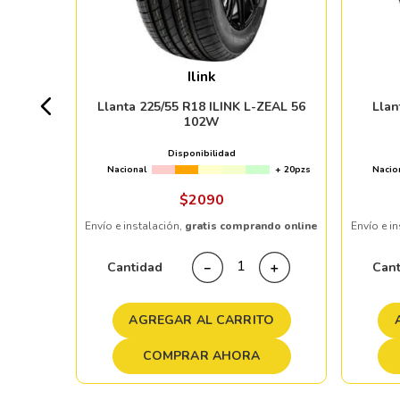
Ilink
+ 50pzs
Llanta 225/55 R18 ILINK L-ZEAL 56
Lla
102W
Disponibilidad
Nacional
+ 20pzs
Nacio
ndo online
$
2090
Envío e instalación,
gratis comprando online
Envío e i
＋
Cantidad
Can
－
＋
TO
AGREGAR AL CARRITO
COMPRAR AHORA