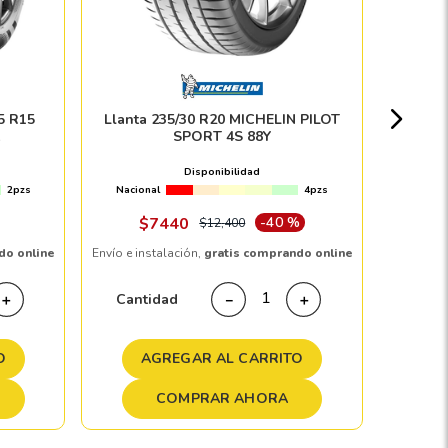
Nacion
5 R15
Llanta 235/30 R20 MICHELIN PILOT
SPORT 4S 88Y
$
Disponibilidad
2pzs
Nacional
4pzs
Envío e in
$
7440
-
40 %
$
12
,
400
do online
Envío e instalación,
gratis comprando online
Cant
Cantidad
＋
－
＋
A
O
AGREGAR AL CARRITO
COMPRAR AHORA