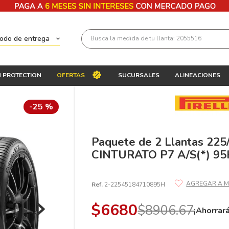
Busca la medida de tu llanta: 2055516
todo de entrega
Términos más buscados
 PROTECTION
OFERTAS
SUCURSALES
ALINEACIONES
1
.
llantas 205 55 16
2
.
235
-
25 %
3
.
225
4
.
215
Paquete de 2 Llantas 225
CINTURATO P7 A/S(*) 9
5
.
205
6
.
185
Ref.
2-22545184710895H
7
.
245
$
6680
$
8906
.
67
8
.
195 65 15
¡Ahorrar
9
.
195