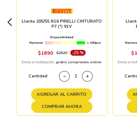
Llanta 205/55 R16 PIRELLI CINTURATO
Llan
P7 (*) 91V
Disponibilidad
Nacional
+ 100pzs
Naciona
$
1890
-
25 %
$
$
2520
Envío e instalación,
gratis comprando online
Envío e ins
Cantidad
Canti
－
＋
AGREGAR AL CARRITO
A
COMPRAR AHORA