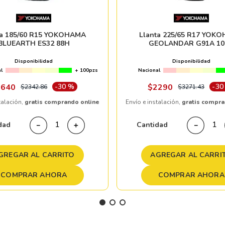
ta 185/60 R15 YOKOHAMA
Llanta 225/65 R17 YOK
BLUEARTH ES32 88H
GEOLANDAR G91A 10
Disponibilidad
Disponibilidad
l
+ 100pzs
Nacional
1640
-
30 %
$
2290
-
30
$
2342
.
86
$
3271
.
43
talación,
gratis comprando online
Envío e instalación,
gratis compra
dad
Cantidad
－
＋
－
GREGAR AL CARRITO
AGREGAR AL CARRI
COMPRAR AHORA
COMPRAR AHORA