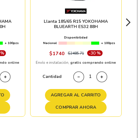
OHAMA
Llanta 185/65 R15 YOKOHAMA
0H
BLUEARTH ES32 88H
Disponibilidad
+ 100pzs
Nacional
+ 100pzs
 %
$
1740
-
30 %
$
2485
.
71
ndo online
Envío e instalación,
gratis comprando online
Cantidad
＋
－
＋
TO
AGREGAR AL CARRITO
COMPRAR AHORA