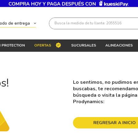
Busca la medida de tu llanta: 2055516
todo de entrega
Términos más buscados
 PROTECTION
OFERTAS
SUCURSALES
ALINEACIONES
1
.
llantas 205 55 16
2
.
235
3
.
225
s!
Lo sentimos, no pudimos en
4
.
215
buscabas, te recomendamos 
5
.
205
búsqueda o visita la página
Prodynamics:
6
.
185
7
.
195 65 15
REGRESAR A INICIO
8
.
195
9
.
265