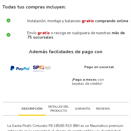
Todas tus compras incluyen:
Instalación, montaje y balanceo
gratis
comprando online
Envío
gratis
o recoge en cualquiera de nuestras
más de
75 sucursales
Además facilidades de pago con
Pago en sucursal
¡Pago a meses
con
tarjetas de crédito!
DETALLES DEL
DESCRIPCIÓN
GARANTÍA
REVIEWS
PRODUCTO
La llanta Pirelli Cinturato P6 185/65 R15 88H es un Neumático premium
enfocado en la seguridad, el ahorro de combustible y la durabilidad.,