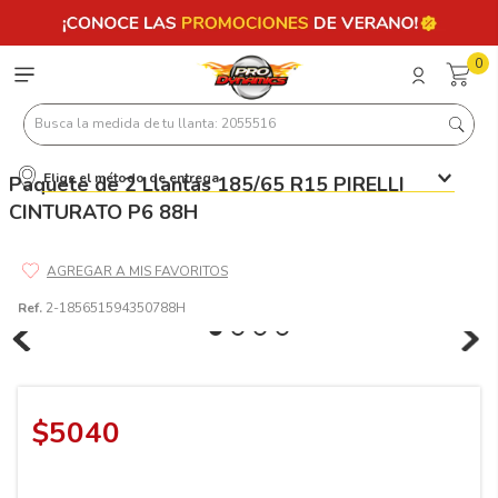
0
Busca la medida de tu llanta: 2055516
Elige el método de entrega
Paquete de 2 Llantas 185/65 R15 PIRELLI
Términos más buscados
CINTURATO P6 88H
1
.
llantas 205 55 16
2
.
235
3
.
225
Ref.
2-185651594350788H
4
.
215
5
.
185
6
.
205
$
5040
7
.
245