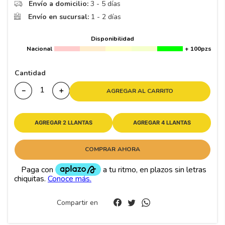
8
.
195 65 15
Envío a domicilio:
3 - 5 días
Envío en sucursal:
1 - 2 días
9
.
195
10
265
.
Disponibilidad
Nacional
+ 100pzs
Cantidad
－
＋
AGREGAR AL CARRITO
AGREGAR 2 LLANTAS
AGREGAR 4 LLANTAS
COMPRAR AHORA
Compartir en