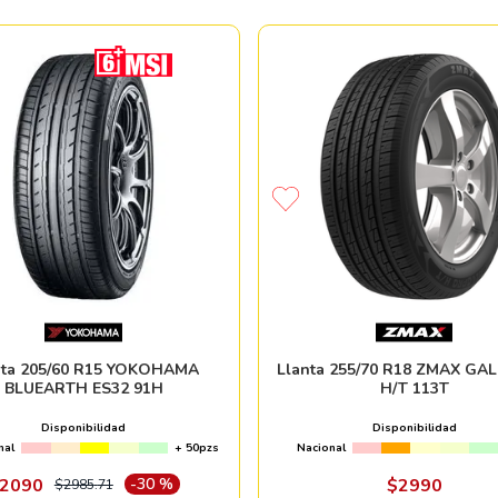
nta 205/60 R15 YOKOHAMA
Llanta 255/70 R18 ZMAX G
BLUEARTH ES32 91H
H/T 113T
Disponibilidad
Disponibilidad
nal
+ 50pzs
Nacional
2090
-
30 %
$
2990
$
2985
.
71