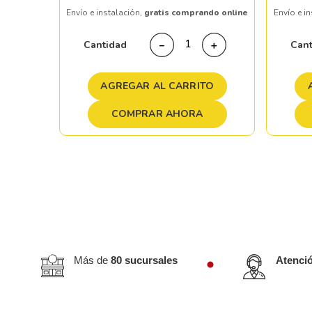
Envío e instalación,
gratis comprando online
Envío e i
＋
Cantidad
Can
－
＋
TO
AGREGAR AL CARRITO
COMPRAR AHORA
Más de
80 sucursales
Atenci