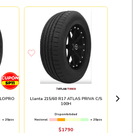
Paque
YOKOHA
Nacion
ALLOPRO
Llanta 215/60 R17 ATLAS PRIVA C/S
100H
$
Disponibilidad
+ 20pzs
Nacional
+ 20pzs
Envío e in
$
1790