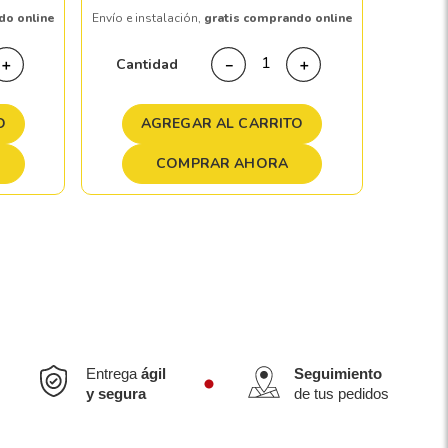
do online
Envío e instalación,
gratis comprando online
Cant
Cantidad
＋
－
＋
A
O
AGREGAR AL CARRITO
COMPRAR AHORA
Entrega
ágil
Seguimiento
y segura
de tus pedidos