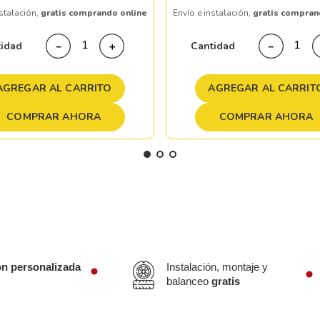
nstalación,
gratis comprando online
Envío e instalación,
gratis compran
tidad
Cantidad
－
＋
－
AGREGAR AL CARRITO
AGREGAR AL CARRIT
COMPRAR AHORA
COMPRAR AHORA
ón personalizada
Instalación, montaje y
balanceo
gratis