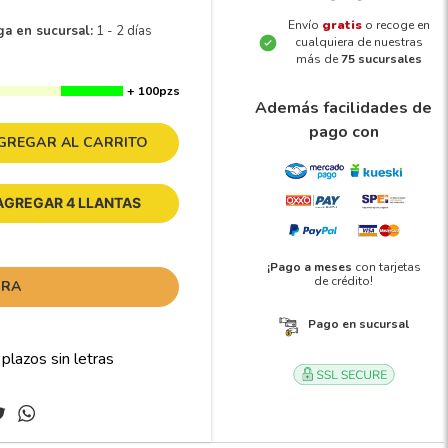
Envío
gratis
o recoge en
ga en sucursal:
1 - 2 días
cualquiera de nuestras
más de
75 sucursales
+ 100pzs
Además facilidades de
pago con
GREGAR AL CARRITO
AGREGAR 4 LLANTAS
¡Pago a meses
con tarjetas
de crédito!
ORA
Pago en sucursal