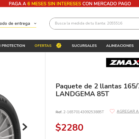
Busca la medida de tu llanta: 2055516
todo de entrega
Términos más buscados
 PROTECTION
OFERTAS
SUCURSALES
ALINEACIONES
1
.
llantas 205 55 16
2
.
235
3
.
225
4
.
215
Paquete de 2 llantas 16
LANDGEMA 85T
5
.
205
6
.
185
Ref.
2-1657014309253885T
7
.
195 65 15
$
2280
8
.
195
9
.
265