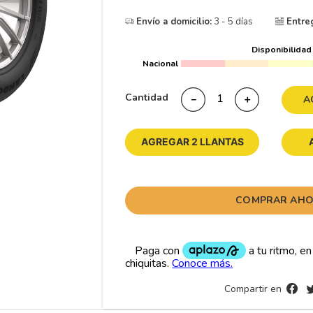
10
175
.
Envío a domicilio:
3 - 5 días
Entre
Disponibilidad
Nacional
Cantidad
－
＋
A
AGREGAR 2 LLANTAS
COMPRAR AH
Compartir en