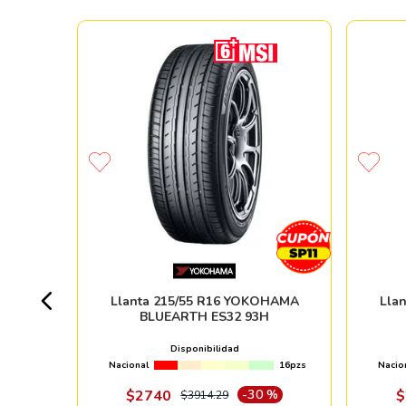
SCORPION
9V
+ 100pzs
Llanta 215/55 R16 YOKOHAMA
Lla
BLUEARTH ES32 93H
%
Disponibilidad
Nacional
16pzs
Nacio
ndo online
$
2740
-
30 %
$
$
3914
.
29