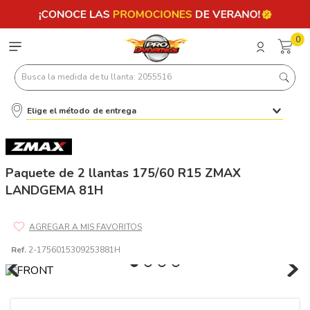
0
Busca la medida de tu llanta: 2055516
Elige el método de entrega
Términos más buscados
1
.
llantas 205 55 16
2
.
235
Paquete de 2 llantas 175/60 R15 ZMAX
LANDGEMA 81H
3
.
225
4
.
215
5
.
205
Ref.
2-1756015309253881H
6
.
185
7
.
245