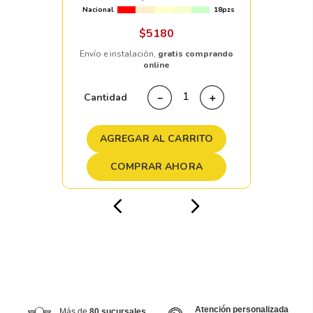
Nacional
18pzs
$
5180
Envío e instalación,
gratis comprando
online
Cantidad
－
＋
AGREGAR AL CARRITO
COMPRAR AHORA
Atención personalizada
Más de
80 sucursales