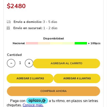
8
.
195 65 15
$
2480
9
.
195
10
265
.
Envío a domicilio:
3 - 5 días
Envío en sucursal:
1 - 2 días
Disponibilidad
Nacional
+ 100pzs
Cantidad
－
＋
AGREGAR AL CARRITO
AGREGAR 2 LLANTAS
AGREGAR 4 LLANTAS
COMPRAR AHORA