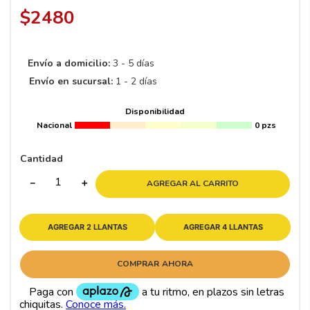
8
.
195 65 15
$
2480
9
.
195
10
265
.
Envío a domicilio:
3 - 5 días
Envío en sucursal:
1 - 2 días
Disponibilidad
Nacional
0 pzs
Cantidad
－
＋
AGREGAR AL CARRITO
AGREGAR 2 LLANTAS
AGREGAR 4 LLANTAS
COMPRAR AHORA