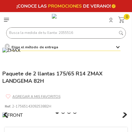
0
Busca la medida de tu llanta: 2055516
Elige el método de entrega
Términos más buscados
1
.
llantas 205 55 16
2
.
235
Paquete de 2 llantas 175/65 R14 ZMAX
LANDGEMA 82H
3
.
225
4
.
215
5
.
185
Ref.
2-1756514309253882H
6
.
205
7
.
245