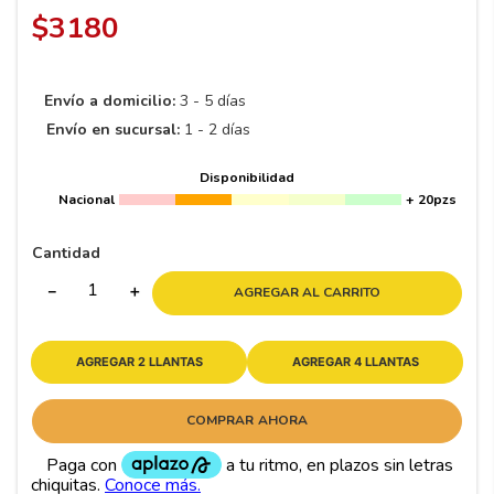
8
.
195 65 15
$
3180
9
.
195
10
265
.
Envío a domicilio:
3 - 5 días
Envío en sucursal:
1 - 2 días
Disponibilidad
Nacional
+ 20pzs
Cantidad
－
＋
AGREGAR AL CARRITO
AGREGAR 2 LLANTAS
AGREGAR 4 LLANTAS
COMPRAR AHORA