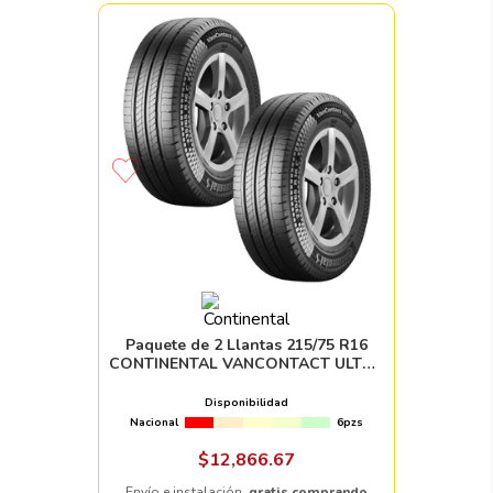
Paquete de 2 Llantas 215/75 R16
CONTINENTAL VANCONTACT ULTRA
116/114R
Disponibilidad
Nacional
6pzs
$
12
,
866
.
67
Envío e instalación,
gratis comprando