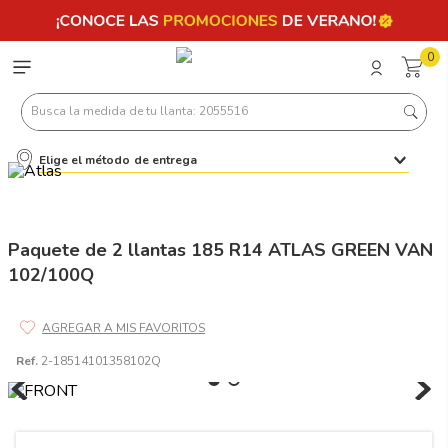
0
Busca la medida de tu llanta: 2055516
Elige el método de entrega
Términos más buscados
1
.
llantas 205 55 16
2
.
235
Paquete de 2 llantas 185 R14 ATLAS GREEN VAN
102/100Q
3
.
225
4
.
215
5
.
185
Ref.
2-18514101358102Q
6
.
205
7
.
245