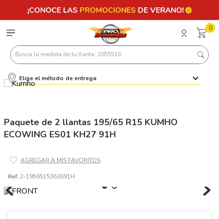
0
Busca la medida de tu llanta: 2055516
Elige el método de entrega
Términos más buscados
1
.
llantas 205 55 16
2
.
235
Paquete de 2 llantas 195/65 R15 KUMHO
ECOWING ES01 KH27 91H
3
.
225
4
.
215
5
.
185
Ref.
2-1956515363691H
6
.
205
7
.
245