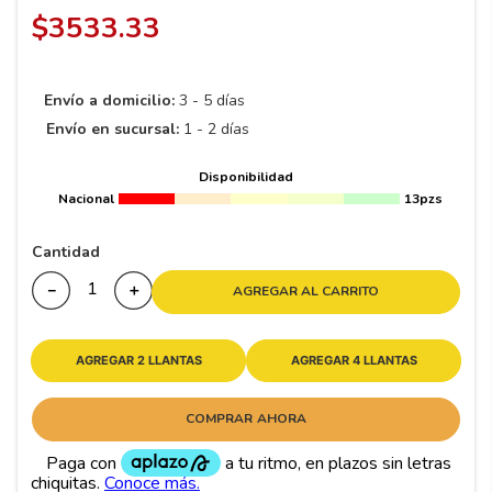
8
.
195 65 15
$
3533
.
33
9
.
195
10
175
.
Envío a domicilio:
3 - 5 días
Envío en sucursal:
1 - 2 días
Disponibilidad
Nacional
13pzs
Cantidad
－
＋
AGREGAR AL CARRITO
AGREGAR 2 LLANTAS
AGREGAR 4 LLANTAS
COMPRAR AHORA