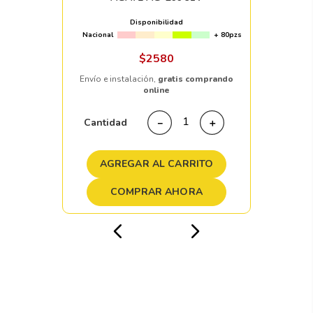
Disponibilidad
Nacional
+ 80pzs
$
2580
Envío e instalación,
gratis comprando
online
Cantidad
－
＋
AGREGAR AL CARRITO
COMPRAR AHORA