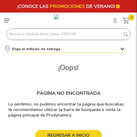
0
Busca la medida de tu llanta: 2055516
Elige el método de entrega
Términos más buscados
1
.
llantas 205 55 16
¡Oops!
2
.
235
3
.
225
PÁGINA NO ENCONTRADA
4
.
215
Lo sentimos, no pudimos encontrar la página que buscabas,
5
.
205
te recomendamos utilizar la barra de búsqueda o visita la
página principal de Prodynamics:
6
.
185
7
.
245
REGRESAR A INICIO