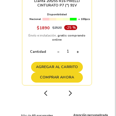
Llanta 205/55 R16 PIRELLI
CINTURATO P7 (*) 91V
Disponibilidad
Nacional
+ 100pzs
$
1890
-
25 %
$
2520
Envío e instalación,
gratis comprando
online
Cantidad
－
＋
AGREGAR AL CARRITO
COMPRAR AHORA
Atención personalizada
Más de
60 sucursales