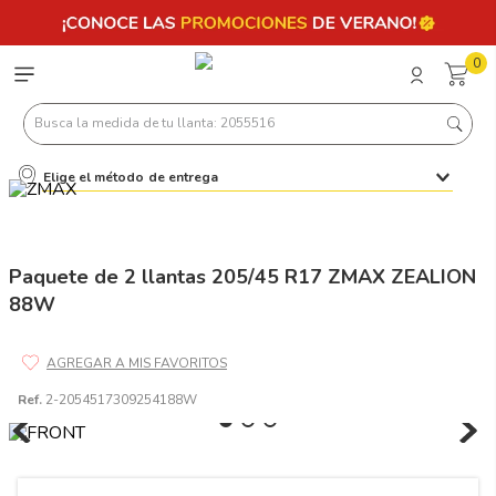
0
Busca la medida de tu llanta: 2055516
Elige el método de entrega
Términos más buscados
1
.
llantas 205 55 16
2
.
235
Paquete de 2 llantas 205/45 R17 ZMAX ZEALION
88W
3
.
225
4
.
215
5
.
185
Ref.
2-2054517309254188W
6
.
205
7
.
245