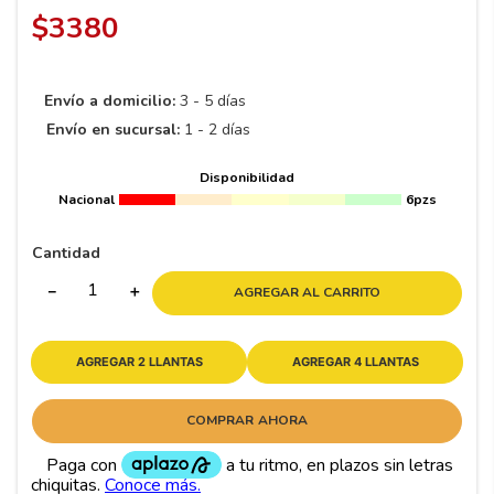
8
.
195 65 15
$
3380
9
.
195
10
265
.
Envío a domicilio:
3 - 5 días
Envío en sucursal:
1 - 2 días
Disponibilidad
Nacional
6pzs
Cantidad
－
＋
AGREGAR AL CARRITO
AGREGAR 2 LLANTAS
AGREGAR 4 LLANTAS
COMPRAR AHORA