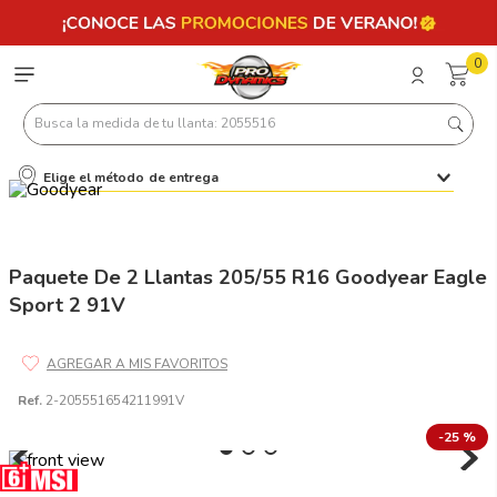
0
Busca la medida de tu llanta: 2055516
Elige el método de entrega
Términos más buscados
1
.
llantas 205 55 16
2
.
235
Paquete De 2 Llantas 205/55 R16 Goodyear Eagle
Sport 2 91V
3
.
225
4
.
215
5
.
185
Ref.
2-205551654211991V
6
.
205
-
25 %
7
.
245