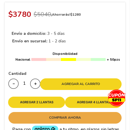
8
.
195 65 15
9
.
195
$
3780
$
5040
¡Ahorrarás!
$
1260
10
265
.
Envío a domicilio:
3 - 5 días
Envío en sucursal:
1 - 2 días
Disponibilidad
Nacional
+ 50pzs
Cantidad
－
＋
AGREGAR AL CARRITO
AGREGAR 2 LLANTAS
AGREGAR 4 LLANTAS
COMPRAR AHORA