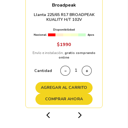
Broadpeak
Llanta 225/65 R17 BROADPEAK
KUALITY H/T 102V
Disponibilidad
Nacional
4pzs
$
1990
Envío e instalación,
gratis comprando
online
Cantidad
－
＋
AGREGAR AL CARRITO
COMPRAR AHORA