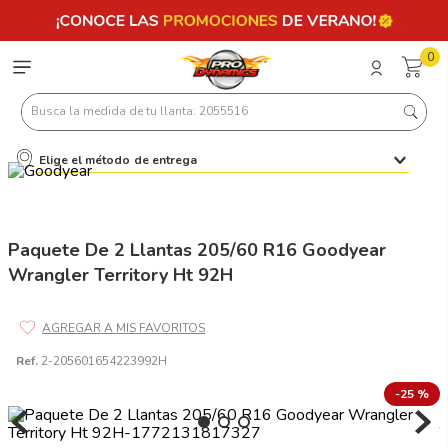
0
Busca la medida de tu llanta: 2055516
Elige el método de entrega
Términos más buscados
1
.
llantas 205 55 16
2
.
225
Paquete De 2 Llantas 205/60 R16 Goodyear
Wrangler Territory Ht 92H
3
.
235
4
.
215
5
.
185
Ref.
2-205601654223992H
6
.
205
-
25 %
7
.
245