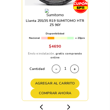
Llanta 255/35 R19 SUMITOMO HTR
Z5 96Y
Disponibilidad
Nacional
+ 20pzs
$
4690
Envío e instalación,
gratis comprando
online
Cantidad
－
＋
AGREGAR AL CARRITO
COMPRAR AHORA