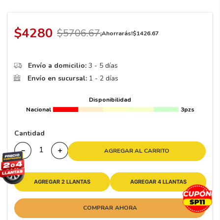
8
.
195 65 15
9
.
195
$
4280
$
5706
.
67
¡Ahorrarás!
$
1426
.
67
10
265
.
Envío a domicilio:
3 - 5 días
Envío en sucursal:
1 - 2 días
Disponibilidad
Nacional
3pzs
Cantidad
－
＋
AGREGAR AL CARRITO
AGREGAR 2 LLANTAS
AGREGAR 4 LLANTAS
COMPRAR AHORA