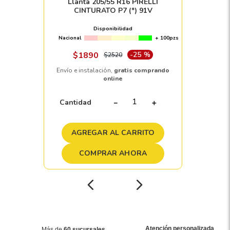
Llanta 205/55 R16 PIRELLI
CINTURATO P7 (*) 91V
Disponibilidad
Nacional
+ 100pzs
$
1890
-
25 %
$
2520
Envío e instalación,
gratis comprando
online
Cantidad
－
＋
AGREGAR AL CARRITO
COMPRAR AHORA
Atención personalizada
Más de
60 sucursales