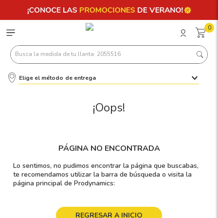
0
Busca la medida de tu llanta: 2055516
Elige el método de entrega
Términos más buscados
1
.
llantas 205 55 16
¡Oops!
2
.
235
3
.
225
PÁGINA NO ENCONTRADA
4
.
215
Lo sentimos, no pudimos encontrar la página que buscabas,
5
.
205
te recomendamos utilizar la barra de búsqueda o visita la
página principal de Prodynamics:
6
.
185
7
.
245
REGRESAR A INICIO