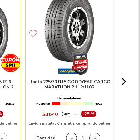
Llanta
Nacion
5 R16
Llanta 225/70 R15 GOODYEAR CARGO
HON 2
MARATHON 2 112/110R
Disponibilidad
+ 20pzs
Nacional
4pzs
Envío e in
%
$
3640
-
25 %
$
4853
.
33
do online
Envío e instalación,
gratis comprando online
Cant
Cantidad
＋
－
＋