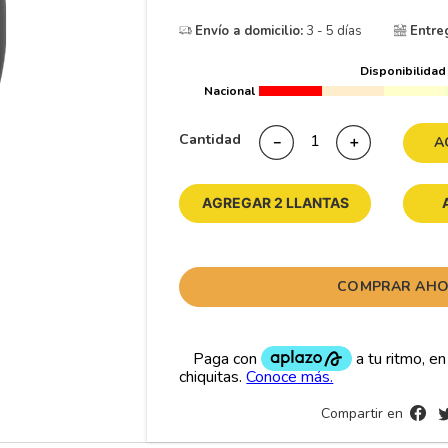
10
265
.
Envío a domicilio:
3 - 5 días
Entre
Disponibilidad
Nacional
Cantidad
－
＋
A
AGREGAR 2 LLANTAS
COMPRAR AH
Compartir en