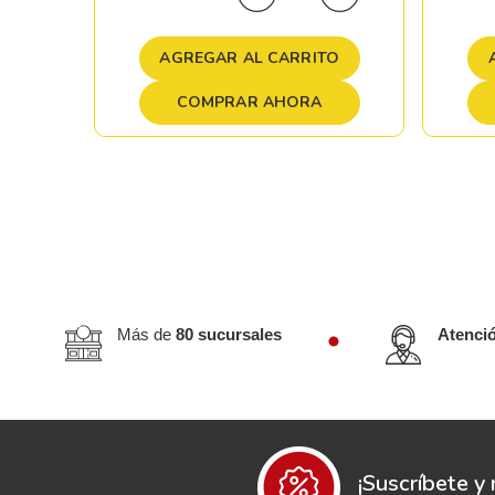
TO
AGREGAR AL CARRITO
COMPRAR AHORA
Más de
80 sucursales
Atenci
¡Suscríbete y 