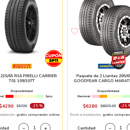
 215/65 R16 PIRELLI CARRIER
Paquete de 2 Llantas 205/6
T01 109/107T
GOODYEAR CARGO MARAT
107T
Disponibilidad
Disponibilidad
nal
3pzs
Nacional
$
4290
-
25 %
$
6280
-
25 
$
5720
$
8373
.
33
nstalación,
gratis comprando online
Envío e instalación,
gratis compran
tidad
Cantidad
－
＋
－