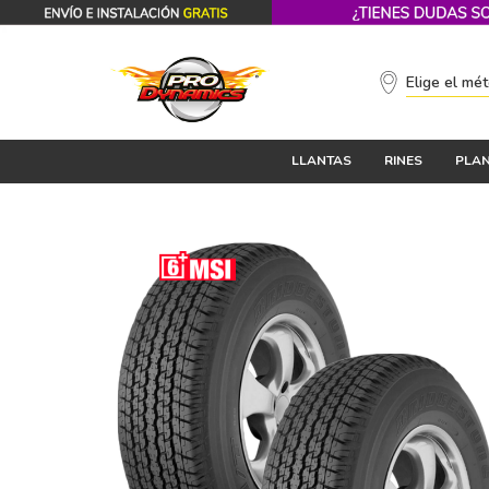
Elige el mé
LLANTAS
RINES
PLAN