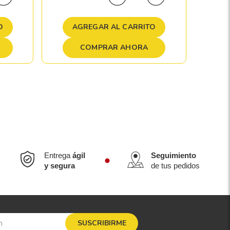
A
O
AGREGAR AL CARRITO
COMPRAR AHORA
Entrega
ágil
Seguimiento
y segura
de tus pedidos
SUSCRIBIRME