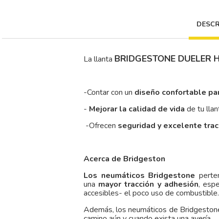
DESCR
BRIDGESTONE DUELER H
La llanta
-Contar con un
diseño confortable pa
-
Mejorar la calidad de vida
de tu llan
-Ofrecen
seguridad y excelente tra
Acerca de Bridgeston
Los neumáticos Bridgestone
perten
una
mayor tracción y adhesión
, esp
accesibles- el poco uso de combustible.
Además, los neumáticos de Bridgestone
camino aún y cuando exista una avería.