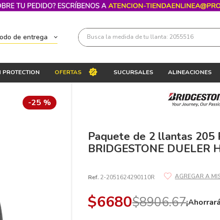
Busca la medida de tu llanta: 2055516
todo de entrega
Términos más buscados
 PROTECTION
OFERTAS
SUCURSALES
ALINEACIONES
1
.
llantas 205 55 16
2
.
235
-
25 %
3
.
225
4
.
215
Paquete de 2 llantas 205
BRIDGESTONE DUELER H/
5
.
205
6
.
185
Ref.
2-2051624290110R
7
.
245
$
6680
$
8906
.
67
8
.
195 65 15
¡Ahorrar
9
.
195