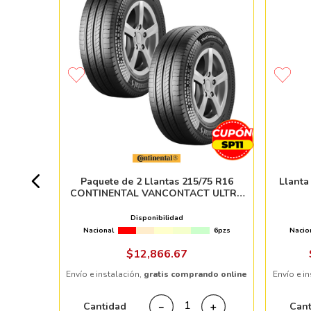
AGILIS 3
+ 20pzs
Paquete de 2 Llantas 215/75 R16
Llanta
CONTINENTAL VANCONTACT ULTRA
 %
116/114R
Disponibilidad
Nacional
6pzs
Nacio
ndo online
$
12
,
866
.
67
Envío e instalación,
gratis comprando online
Envío e i
＋
Cantidad
Can
－
＋