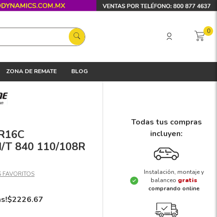
0
ZONA DE REMATE
BLOG
Todas tus compras
 R16C
incluyen:
T 840 110/108R
Instalación, montaje y
balanceo
gratis
comprando online
ás!
$
2226
.
67