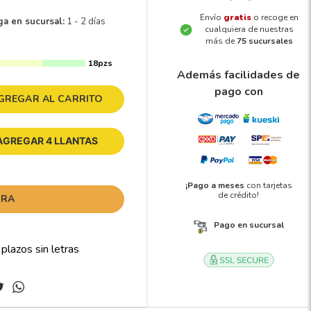
Envío
gratis
o recoge en
ga en sucursal:
1 - 2 días
cualquiera de nuestras
más de
75 sucursales
18pzs
Además facilidades de
pago con
GREGAR AL CARRITO
AGREGAR 4 LLANTAS
¡Pago a meses
con tarjetas
de crédito!
ORA
Pago en sucursal