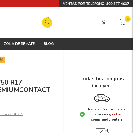
0
ZONA DE REMATE
BLOG
Todas tus compras
/50 R17
incluyen:
REMIUMCONTACT
Instalación, montaje y
balanceo
gratis
comprando online