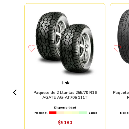
E FT140
Ilink
+ 20pzs
Paquete de 2 Llantas 255/70 R16
Paquete
AGATE AG-AT706 111T
 %
Disponibilidad
Nacional
11pzs
Nacio
ndo online
$
5180