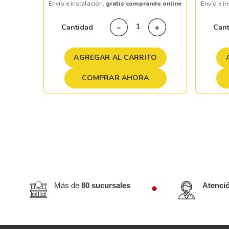
Envío e instalación,
gratis comprando online
Envío e i
＋
Cantidad
Can
－
＋
TO
AGREGAR AL CARRITO
COMPRAR AHORA
Más de
80 sucursales
Atenci