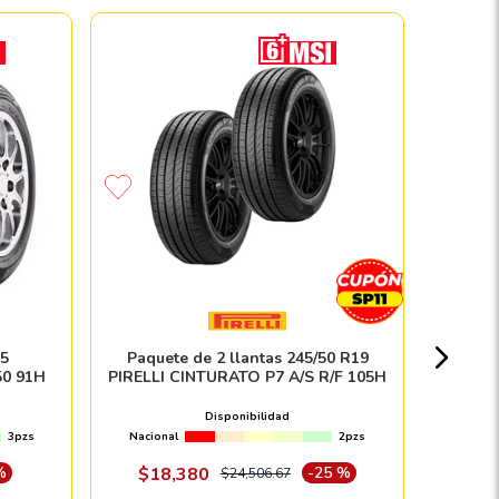
Paque
MICHEL
Nacion
15
Paquete de 2 llantas 245/50 R19
0 91H
PIRELLI CINTURATO P7 A/S R/F 105H
$
Disponibilidad
3pzs
Nacional
2pzs
Envío e in
%
$
18
,
380
-
25 %
$
24
,
506
.
67