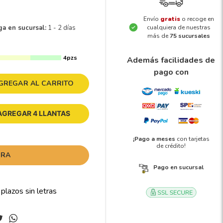
Envío
gratis
o recoge en
ga en sucursal:
1 - 2 días
cualquiera de nuestras
más de
75 sucursales
4pzs
Además facilidades de
pago con
GREGAR AL CARRITO
AGREGAR 4 LLANTAS
¡Pago a meses
con tarjetas
de crédito!
ORA
Pago en sucursal