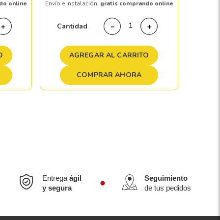
do online
Envío e instalación,
gratis comprando online
Cant
Cantidad
＋
－
＋
A
O
AGREGAR AL CARRITO
COMPRAR AHORA
Entrega
ágil
Seguimiento
y segura
de tus pedidos