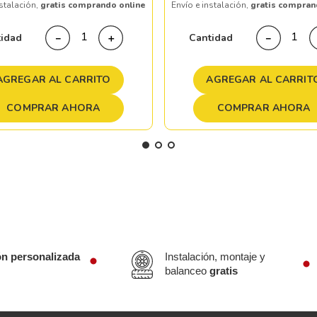
nstalación,
gratis comprando online
Envío e instalación,
gratis compran
tidad
Cantidad
－
＋
－
AGREGAR AL CARRITO
AGREGAR AL CARRIT
COMPRAR AHORA
COMPRAR AHORA
ón personalizada
Instalación, montaje y
balanceo
gratis