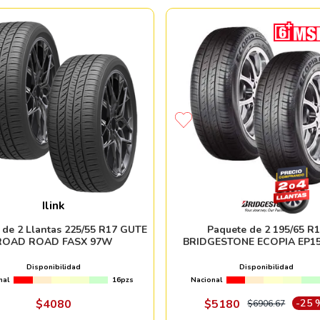
Ilink
 de 2 Llantas 225/55 R17 GUTE
Paquete de 2 195/65 R
ROAD ROAD FASX 97W
BRIDGESTONE ECOPIA EP15
Disponibilidad
Disponibilidad
nal
16pzs
Nacional
$
4080
$
5180
-
25 
$
6906
.
67