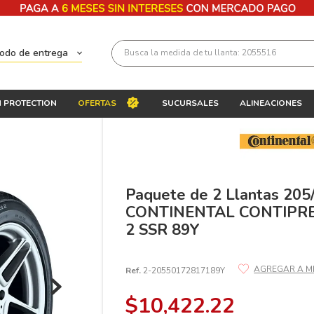
Busca la medida de tu llanta: 2055516
todo de entrega
Términos más buscados
 PROTECTION
OFERTAS
SUCURSALES
ALINEACIONES
1
.
llantas 205 55 16
2
.
235
3
.
225
4
.
215
Paquete de 2 Llantas 205
CONTINENTAL CONTIP
5
.
185
2 SSR 89Y
6
.
205
7
.
245
Ref.
2-20550172817189Y
8
.
195 65 15
$
10
,
422
.
22
9
.
195