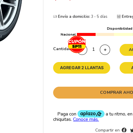
10
175
.
Envío a domicilio:
3 - 5 días
Entre
Disponibilidad
Nacional
Cantidad
－
＋
A
AGREGAR 2 LLANTAS
COMPRAR AH
Compartir en