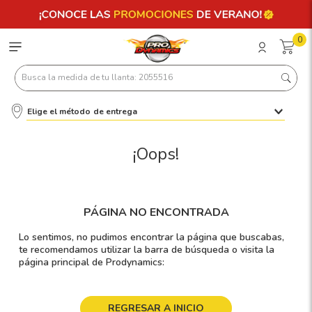
0
Busca la medida de tu llanta: 2055516
Elige el método de entrega
Términos más buscados
1
.
llantas 205 55 16
¡Oops!
2
.
235
3
.
225
PÁGINA NO ENCONTRADA
4
.
215
Lo sentimos, no pudimos encontrar la página que buscabas,
5
.
205
te recomendamos utilizar la barra de búsqueda o visita la
página principal de Prodynamics:
6
.
185
7
.
195 65 15
REGRESAR A INICIO