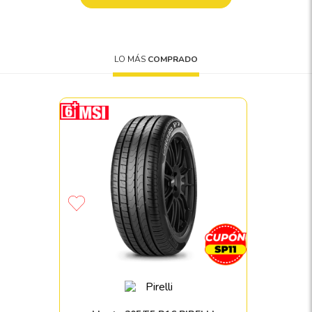
8
.
195
9
.
265
10
175
.
LO MÁS
COMPRADO