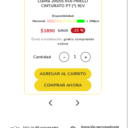
Llanta 205/55 R16 PIRELLI
CINTURATO P7 (*) 91V
Disponibilidad
Nacional
+ 100pzs
$
1890
-
25 %
$
2520
Envío e instalación,
gratis comprando
online
Cantidad
－
＋
AGREGAR AL CARRITO
COMPRAR AHORA
Atención personalizada
Más de
60 sucursales