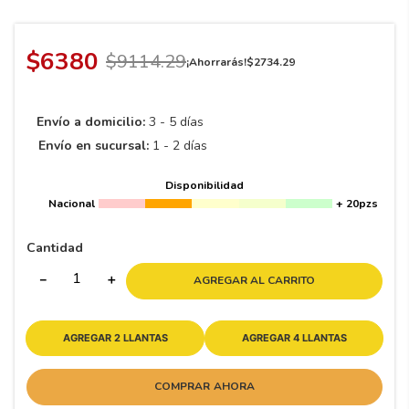
8
.
195 65 15
9
.
195
$
6380
$
9114
.
29
¡Ahorrarás!
$
2734
.
29
10
265
.
Envío a domicilio:
3 - 5 días
Envío en sucursal:
1 - 2 días
Disponibilidad
Nacional
+ 20pzs
Cantidad
－
＋
AGREGAR AL CARRITO
AGREGAR 2 LLANTAS
AGREGAR 4 LLANTAS
COMPRAR AHORA