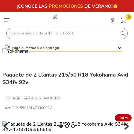
0
Busca la medida de tu llanta: 2055516
Elige el método de entrega
Términos más buscados
1
.
llantas 205 55 16
2
.
235
Paquete de 2 Llantas 215/50 R18 Yokohama Avid
S34fv 92v
3
.
225
4
.
215
5
.
205
Ref.
2-2155018147330892V
6
.
185
-
30 %
7
.
245