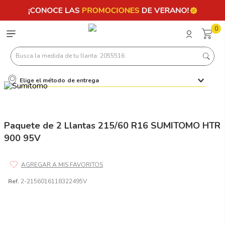
0
Busca la medida de tu llanta: 2055516
Elige el método de entrega
Términos más buscados
1
.
llantas 205 55 16
2
.
235
Paquete de 2 Llantas 215/60 R16 SUMITOMO HTR
900 95V
3
.
225
4
.
215
5
.
185
Ref.
2-2156016118322495V
6
.
205
7
.
245