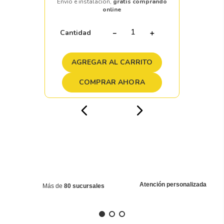
Envío e instalación,
gratis comprando
online
Cantidad
－
＋
AGREGAR AL CARRITO
COMPRAR AHORA
Atención personalizada
Más de
80 sucursales