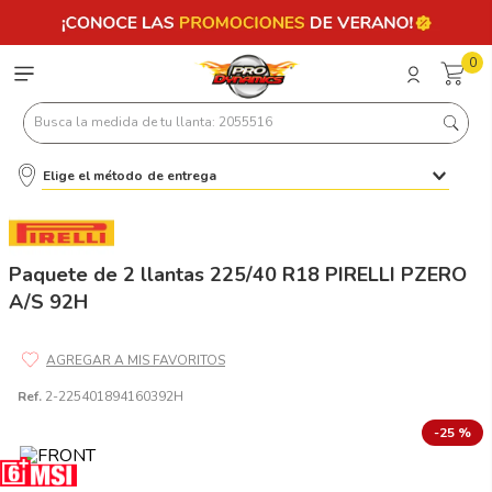
0
Busca la medida de tu llanta: 2055516
Elige el método de entrega
Términos más buscados
1
.
llantas 205 55 16
2
.
235
Paquete de 2 llantas 225/40 R18 PIRELLI PZERO
A/S 92H
3
.
225
4
.
215
5
.
185
Ref.
2-225401894160392H
6
.
205
-
25 %
7
.
245