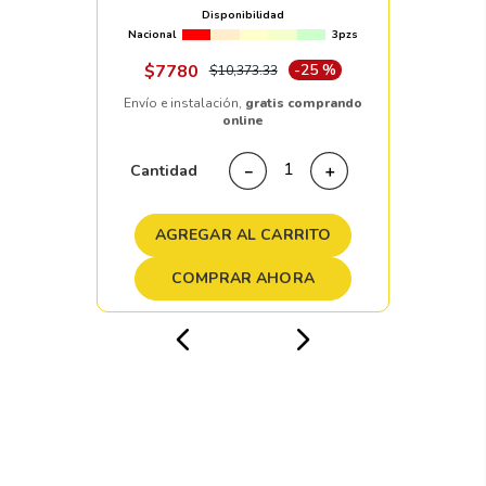
Disponibilidad
Nacional
3pzs
$
7780
-
25 %
$
10
,
373
.
33
Envío e instalación,
gratis comprando
online
Cantidad
－
＋
AGREGAR AL CARRITO
COMPRAR AHORA