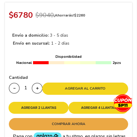
8
.
195 65 15
9
.
195
$
6780
$
9040
¡Ahorrarás!
$
2260
10
265
.
Envío a domicilio:
3 - 5 días
Envío en sucursal:
1 - 2 días
Disponibilidad
Nacional
2pzs
Cantidad
－
＋
AGREGAR AL CARRITO
AGREGAR 2 LLANTAS
AGREGAR 4 LLANTAS
COMPRAR AHORA