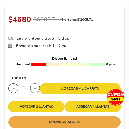
8
.
195 65 15
9
.
195
$
4680
$
6685
.
71
¡Ahorrarás!
$
2005
.
71
10
265
.
Envío a domicilio:
3 - 5 días
Envío en sucursal:
1 - 2 días
Disponibilidad
Nacional
0 pzs
Cantidad
－
＋
AGREGAR AL CARRITO
AGREGAR 2 LLANTAS
AGREGAR 4 LLANTAS
COMPRAR AHORA