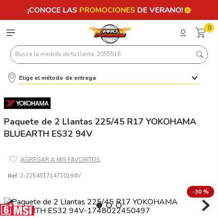
0
Busca la medida de tu llanta: 2055516
Elige el método de entrega
Términos más buscados
1
.
llantas 205 55 16
2
.
235
Paquete de 2 Llantas 225/45 R17 YOKOHAMA
BLUEARTH ES32 94V
3
.
225
4
.
215
5
.
205
Ref.
2-225451714710194V
6
.
185
-
30 %
7
.
245