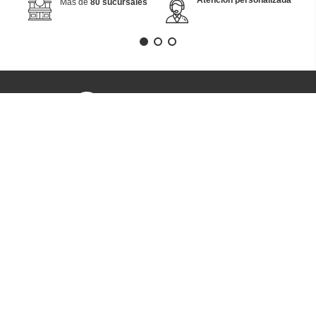
Atención personalizada
Más de
80 sucursales
¡Suscríbete y recibe
promociones exclusivas!!
Acepto
tratamiento de datos personales
SUSCRIBIRME