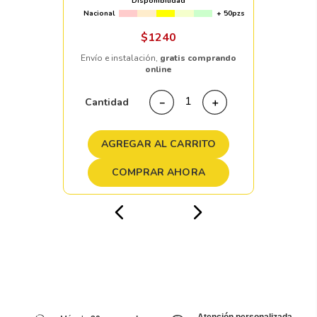
Disponibilidad
Nacional
+ 50pzs
$
1240
Envío e instalación,
gratis comprando
online
Cantidad
－
＋
AGREGAR AL CARRITO
COMPRAR AHORA