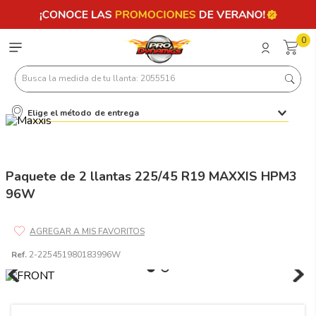
0
Busca la medida de tu llanta: 2055516
Elige el método de entrega
Términos más buscados
1
.
llantas 205 55 16
2
.
235
Paquete de 2 llantas 225/45 R19 MAXXIS HPM3
96W
3
.
225
4
.
215
5
.
205
Ref.
2-225451980183996W
6
.
185
7
.
195 65 15