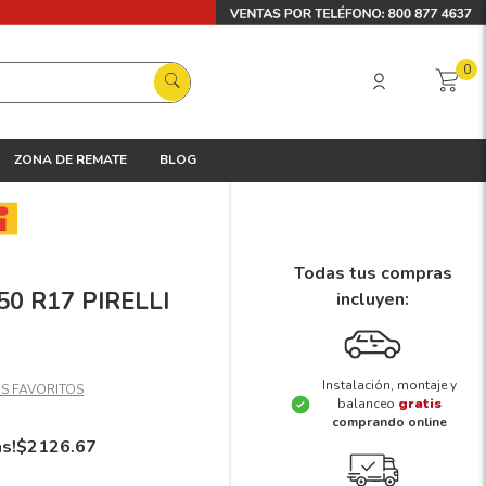
0
ZONA DE REMATE
BLOG
Todas tus compras
/50 R17 PIRELLI
incluyen:
Instalación, montaje y
balanceo
gratis
comprando online
ás!
$
2126
.
67