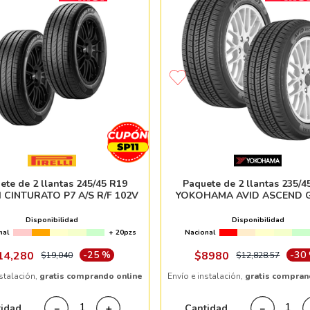
ete de 2 llantas 245/45 R19
Paquete de 2 llantas 235/4
I CINTURATO P7 A/S R/F 102V
YOKOHAMA AVID ASCEND G
Disponibilidad
Disponibilidad
nal
+ 20pzs
Nacional
14
,
280
-
25 %
$
8980
-
30
$
19
,
040
$
12
,
828
.
57
nstalación,
gratis comprando online
Envío e instalación,
gratis compran
tidad
Cantidad
－
＋
－