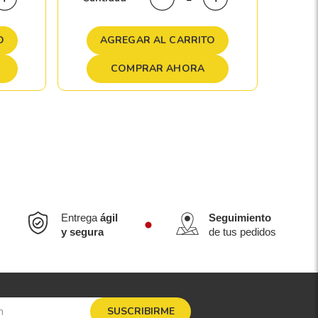
A
O
AGREGAR AL CARRITO
COMPRAR AHORA
Entrega
ágil
Seguimiento
y segura
de tus pedidos
SUSCRIBIRME