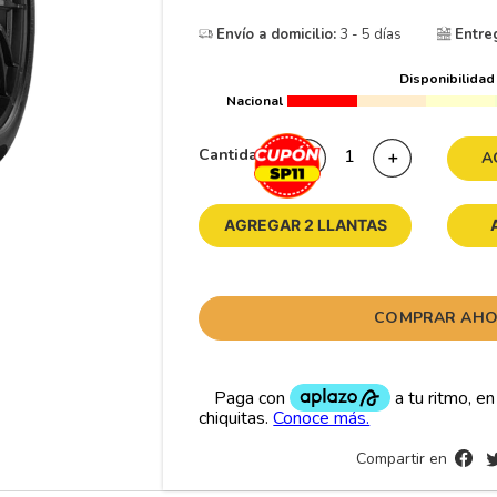
10
265
.
Envío a domicilio:
3 - 5 días
Entre
Disponibilidad
Nacional
Cantidad
－
＋
A
AGREGAR 2 LLANTAS
COMPRAR AH
Compartir en