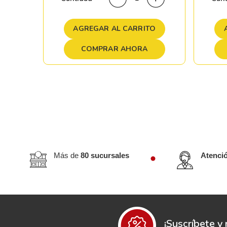
TO
AGREGAR AL CARRITO
COMPRAR AHORA
Más de
80 sucursales
Atenci
¡Suscríbete y 