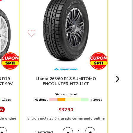
Llanta 
AL
Nacion
5 R19
Llanta 265/60 R18 SUMITOMO
T 99V
ENCOUNTER HT2 110T
$
Disponibilidad
17pzs
Nacional
+ 20pzs
Envío e in
 %
$
3290
do online
Envío e instalación,
gratis comprando online
Cant
Cantidad
＋
－
＋