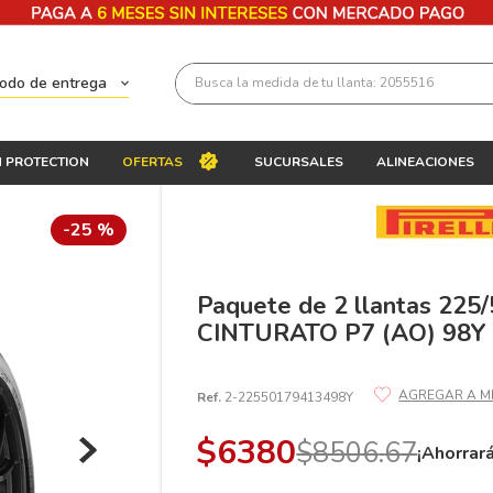
Busca la medida de tu llanta: 2055516
todo de entrega
Términos más buscados
 PROTECTION
OFERTAS
SUCURSALES
ALINEACIONES
1
.
llantas 205 55 16
2
.
225
-
25 %
3
.
235
4
.
215
Paquete de 2 llantas 225
CINTURATO P7 (AO) 98Y
5
.
185
6
.
205
Ref.
2-22550179413498Y
7
.
245
$
6380
$
8506
.
67
8
.
195 65 15
¡Ahorrar
9
.
195