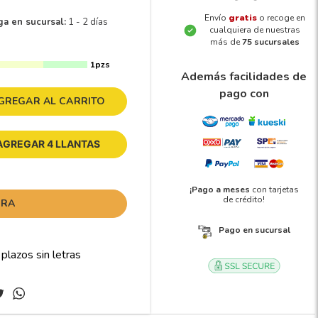
Envío
gratis
o recoge en
ga en sucursal:
1 - 2 días
cualquiera de nuestras
más de
75 sucursales
1pzs
Además facilidades de
pago con
GREGAR AL CARRITO
AGREGAR 4 LLANTAS
¡Pago a meses
con tarjetas
de crédito!
ORA
Pago en sucursal