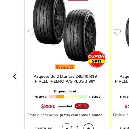
OHAMA
V
+ 20pzs
Paquete de 2 Llantas 245/40 R19
Paqu
PIRELLI PZERO A/S PLUS 3 98Y
PIRELL
 %
Disponibilidad
Nacional
+ 20pzs
Nacio
ndo online
$
8880
-
25 %
$
$
11
,
840
Envío e instalación,
gratis comprando online
Envío e i
＋
Cantidad
Can
－
＋