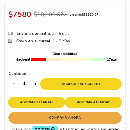
8
.
195 65 15
9
.
195
$
7580
$
10
,
106
.
67
¡Ahorrarás!
$
2526
.
67
10
175
.
Envío a domicilio:
3 - 5 días
Envío en sucursal:
1 - 2 días
Disponibilidad
Nacional
17pzs
Cantidad
－
＋
AGREGAR AL CARRITO
AGREGAR 2 LLANTAS
AGREGAR 4 LLANTAS
COMPRAR AHORA