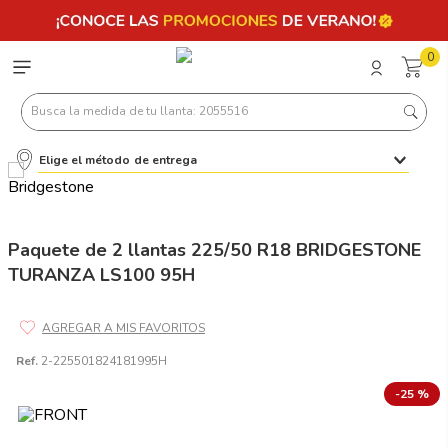
0
Busca la medida de tu llanta: 2055516
Elige el método de entrega
Términos más buscados
1
.
llantas 205 55 16
2
.
235
Paquete de 2 llantas 225/50 R18 BRIDGESTONE
TURANZA LS100 95H
3
.
225
4
.
215
5
.
185
Ref.
2-225501824181995H
6
.
205
-
25 %
7
.
245