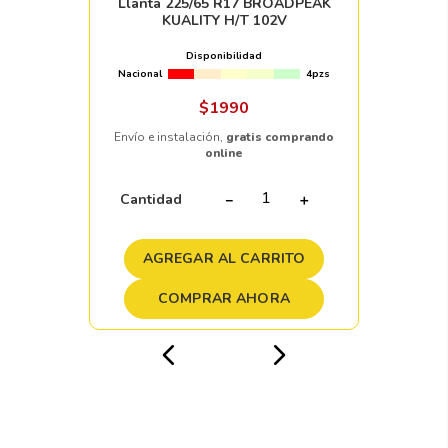
Llanta 225/65 R17 BROADPEAK
KUALITY H/T 102V
Disponibilidad
Nacional
4pzs
$
1990
Envío e instalación,
gratis comprando
online
Cantidad
－
＋
AGREGAR AL CARRITO
COMPRAR AHORA