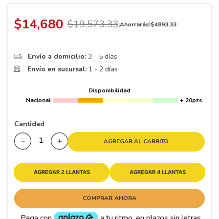
8
.
195 65 15
9
.
195
$
14
,
680
$
19
,
573
.
33
¡Ahorrarás!
$
4893
.
33
10
265
.
Envío a domicilio:
3 - 5 días
Envío en sucursal:
1 - 2 días
Disponibilidad
Nacional
+ 20pzs
Cantidad
－
＋
AGREGAR AL CARRITO
AGREGAR 2 LLANTAS
AGREGAR 4 LLANTAS
COMPRAR AHORA