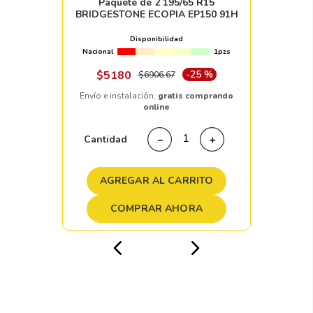
Paquete de 2 195/65 R15
BRIDGESTONE ECOPIA EP150 91H
Disponibilidad
Nacional
1pzs
$
5180
-
25 %
$
6906
.
67
Envío e instalación,
gratis comprando
online
Cantidad
－
＋
AGREGAR AL CARRITO
COMPRAR AHORA