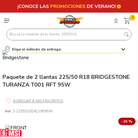
0
Busca la medida de tu llanta: 2055516
Elige el método de entrega
Términos más buscados
1
.
llantas 205 55 16
2
.
235
Paquete de 2 llantas 225/50 R18 BRIDGESTONE
TURANZA T001 RFT 95W
3
.
225
4
.
215
5
.
185
Ref.
2-225501824119595W
6
.
205
-
25 %
7
.
245