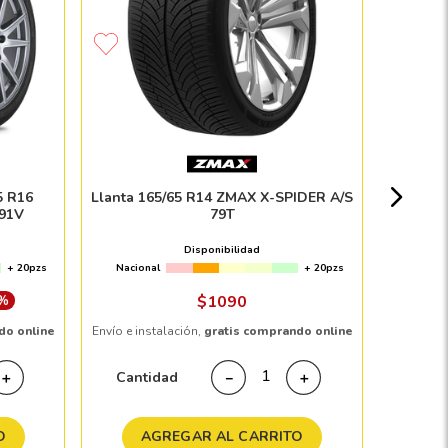
Llanta
Nacion
5 R16
Llanta 165/65 R14 ZMAX X-SPIDER A/S
91V
79T
Disponibilidad
+ 20pzs
Nacional
+ 20pzs
Envío e in
 %
$
1090
do online
Envío e instalación,
gratis comprando online
Cant
Cantidad
＋
－
＋
A
O
AGREGAR AL CARRITO