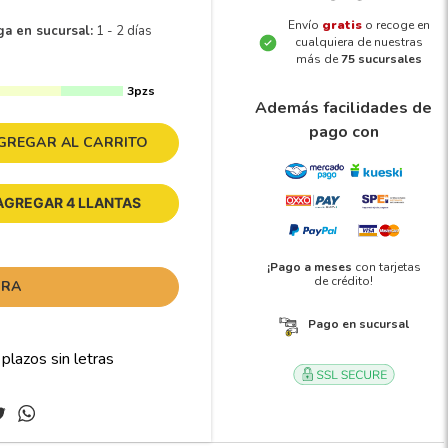
Envío
gratis
o recoge en
ga en sucursal:
1 - 2 días
cualquiera de nuestras
más de
75 sucursales
3pzs
Además facilidades de
pago con
GREGAR AL CARRITO
AGREGAR 4 LLANTAS
¡Pago a meses
con tarjetas
de crédito!
ORA
Pago en sucursal