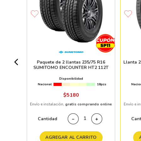
 MAXIMUS
+ 50pzs
Paquete de 2 llantas 235/75 R16
Llanta 
SUMITOMO ENCOUNTER HT2 112T
Disponibilidad
Nacional
18pzs
Nacio
ndo online
$
5180
Envío e instalación,
gratis comprando online
Envío e i
＋
Cantidad
Can
－
＋
TO
AGREGAR AL CARRITO