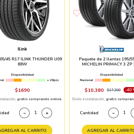
Ilink
205/45 R17 ILINK THUNDER U09
Paquete de 2 llantas 195/5
88W
MICHELIN PRIMACY 3 ZP 
Disponibilidad
Disponibilidad
nal
+ 20pzs
Nacional
$
1690
$
10
,
380
-
40
$
17
,
300
nstalación,
gratis comprando online
Envío e instalación,
gratis compran
tidad
Cantidad
－
＋
－
AGREGAR AL CARRITO
AGREGAR AL CARRIT