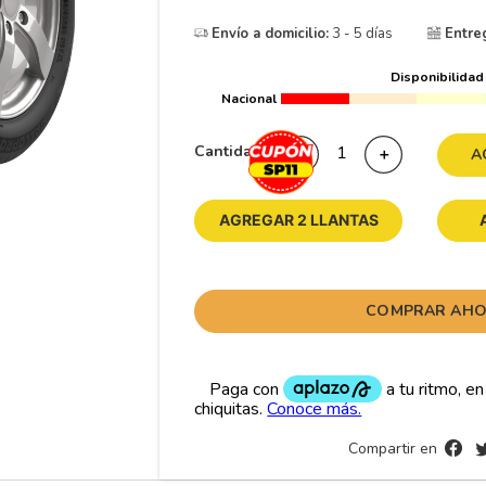
10
175
.
Envío a domicilio:
3 - 5 días
Entre
Disponibilidad
Nacional
Cantidad
－
＋
A
AGREGAR 2 LLANTAS
COMPRAR AH
Compartir en