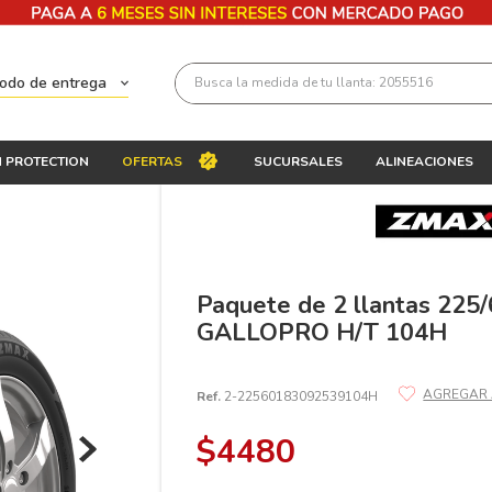
Busca la medida de tu llanta: 2055516
todo de entrega
Términos más buscados
 PROTECTION
OFERTAS
SUCURSALES
ALINEACIONES
1
.
llantas 205 55 16
2
.
235
3
.
225
4
.
215
Paquete de 2 llantas 22
GALLOPRO H/T 104H
5
.
205
6
.
185
Ref.
2-22560183092539104H
7
.
195 65 15
$
4480
8
.
195
9
.
265