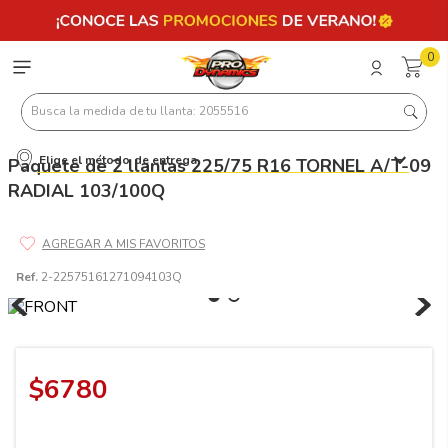
0
Busca la medida de tu llanta: 2055516
Elige el método de entrega
Paquete de 2 llantas 225/75 R16 TORNEL A/T-09
Términos más buscados
RADIAL 103/100Q
1
.
llantas 205 55 16
2
.
235
3
.
225
Ref.
2-22575161271094103Q
4
.
215
5
.
205
6
.
185
$
6780
7
.
195 65 15