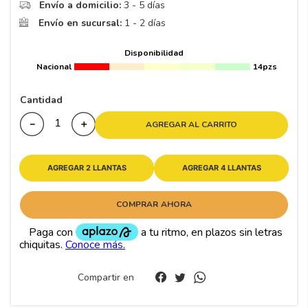
8
.
195
Envío a domicilio:
3 - 5 días
Envío en sucursal:
1 - 2 días
9
.
265
10
175
.
Disponibilidad
Nacional
14pzs
Cantidad
－
＋
AGREGAR AL CARRITO
AGREGAR 2 LLANTAS
AGREGAR 4 LLANTAS
COMPRAR AHORA
Compartir en