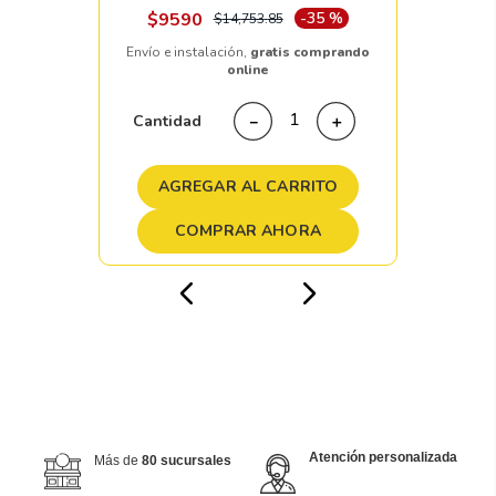
$
9590
-
35 %
$
14
,
753
.
85
Envío e instalación,
gratis comprando
online
Cantidad
－
＋
AGREGAR AL CARRITO
COMPRAR AHORA
Atención personalizada
Más de
80 sucursales