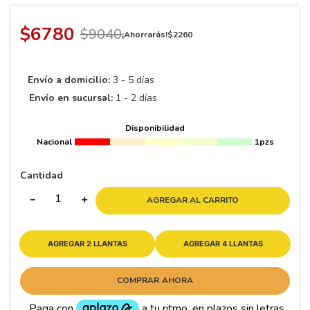
8
.
195 65 15
9
.
195
$
6780
$
9040
¡Ahorrarás!
$
2260
10
265
.
Envío a domicilio:
3 - 5 días
Envío en sucursal:
1 - 2 días
Disponibilidad
Nacional
1pzs
Cantidad
－
＋
AGREGAR AL CARRITO
AGREGAR 2 LLANTAS
AGREGAR 4 LLANTAS
COMPRAR AHORA