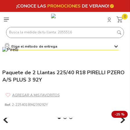
0
Busca la medida de tu llanta: 2055516
Elige el método de entrega
Términos más buscados
1
.
llantas 205 55 16
2
.
235
Paquete de 2 Llantas 225/40 R18 PIRELLI PZERO
A/S PLUS 3 92Y
3
.
225
4
.
215
5
.
185
Ref.
2-225401894239292Y
6
.
205
-
25 %
7
.
245