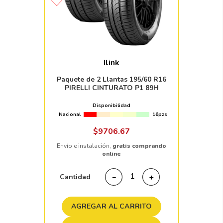
Ilink
Paquete de 2 Llantas 195/60 R16
PIRELLI CINTURATO P1 89H
Disponibilidad
Nacional
16pzs
$
9706
.
67
Envío e instalación,
gratis comprando
online
Cantidad
－
＋
AGREGAR AL CARRITO