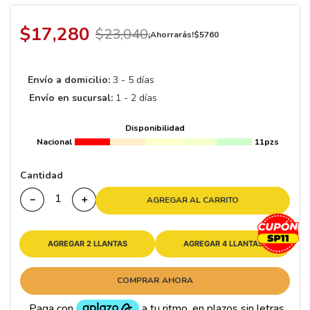
8
.
195 65 15
9
.
195
$
17
,
280
$
23
,
040
¡Ahorrarás!
$
5760
10
265
.
Envío a domicilio:
3 - 5 días
Envío en sucursal:
1 - 2 días
Disponibilidad
Nacional
11pzs
Cantidad
－
＋
AGREGAR AL CARRITO
AGREGAR 2 LLANTAS
AGREGAR 4 LLANTAS
COMPRAR AHORA