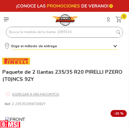
0
Busca la medida de tu llanta: 2055516
Elige el método de entrega
Términos más buscados
1
.
llantas 205 55 16
2
.
235
Paquete de 2 llantas 235/35 R20 PIRELLI PZERO
(T0)NCS 92Y
3
.
225
4
.
215
5
.
185
Ref.
2-23535209472692Y
6
.
205
-
25 %
7
.
245