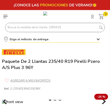
0
Busca la medida de tu llanta: 2055516
Elige el método de entrega
Términos más buscados
1
.
llantas 205 55 16
2
.
235
Paquete De 2 Llantas 235/40 R19 Pirelli Pzero
A/S Plus 3 96Y
3
.
225
4
.
215
5
.
205
Ref.
2-235401994239296Y
6
.
185
-
25 %
7
.
245