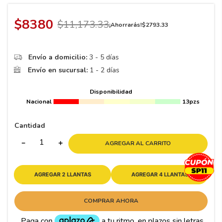
8
.
195 65 15
9
.
195
$
8380
$
11
,
173
.
33
¡Ahorrarás!
$
2793
.
33
10
265
.
Envío a domicilio:
3 - 5 días
Envío en sucursal:
1 - 2 días
Disponibilidad
Nacional
13pzs
Cantidad
－
＋
AGREGAR AL CARRITO
AGREGAR 2 LLANTAS
AGREGAR 4 LLANTAS
COMPRAR AHORA